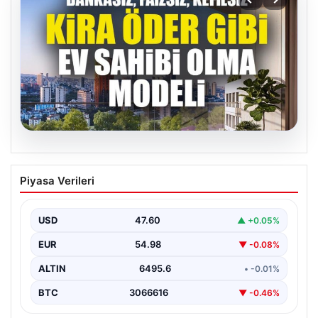
05.08.2026
DAP Yapı’dan bir ilk! Emlak Konut
Piyasa Verileri
güvencesi Dap vizyonuyla kendi
kendini ödeyen ev modeli
USD
47.60
▲ +0.05%
EUR
54.98
▼ -0.08%
ALTIN
6495.6
• -0.01%
BTC
3066616
▼ -0.46%