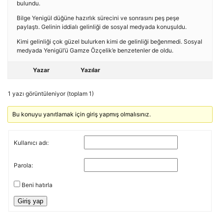
bulundu.
Bilge Yenigül düğüne hazırlık sürecini ve sonrasını peş peşe
paylaştı. Gelinin iddialı gelinliği de sosyal medyada konuşuldu.
Kimi gelinliği çok güzel bulurken kimi de gelinliği beğenmedi. Sosyal
medyada Yenigül’ü Gamze Özçelik’e benzetenler de oldu.
Yazar
Yazılar
1 yazı görüntüleniyor (toplam 1)
Bu konuyu yanıtlamak için giriş yapmış olmalısınız.
Kullanıcı adı:
Parola:
Beni hatırla
Giriş yap