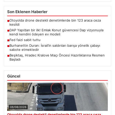
Son Eklenen Haberler
Otoyolda drone destekli denetimlerde bin 123 araca ceza
■
kesildi
DAP Yapı’dan bir ilk! Emlak Konut güvencesi Dap vizyonuyla
■
kendi kendini ödeyen ev modeli
Fed faizi sabit tuttu
■
Burhanettin Duran: İsrail’in saldırıları barışa yönelik çabayı
■
sabote etmektedir
Beşiktaş, Hradec Kralove Maçı Öncesi Hazırlıklarına Resmen
■
Başladı
Güncel
06/08/2026
Otoyolda drone destekli denetimlerde bin 123 araca ceza