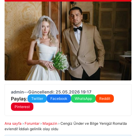
admin
•
•
Güncellendi: 25.05.2026 19:17
Paylaş:
Twitter
Facebook
WhatsApp
Reddit
Pinterest
Ana sayfa
›
Forumlar
›
Magazin
›
Cengiz Ünder ve Bilge Yenigül Roma’da
evlendi! İddialı gelinlik olay oldu