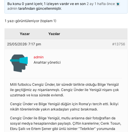
Bu konu 0 yanıt içerir, 1 izleyen vardır ve en son
2 ay 1 hafta önce
admin
tarafından güncellenmiştir.
1 yazı görüntüleniyor (toplam 1)
Yazar
Yazılar
25/05/2026: 7:17 pm
#13756
admin
Anahtar yönetici
Milli futbolcu Cengiz Ünder, bir süredir birlikte olduğu Bilge Yenigül
ile geçtiğimiz ay nişanlanmıştı. Cengiz Ünder ile Yenigül nişanı çok
uzatmadı ve kısa sürede evlendi.
Cengiz Ünder ve Bilge Yenigül düğün için Roma’yı tercih etti. İkiliyi
nikâh törenlerinde yakın arkadaşları yalnız bırakmadı.
Cengiz Ünder ile Bilge Yenigül, mutlu anlarına dair fotoğrafları da
sosyal medya hesaplarından paylaştı. Çiftin karelerine; Cenk Tosun,
Ebru Şallı ve Ertem Şener gibi ünlü isimler “Tebrikler” yorumunda