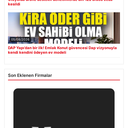
kesildi
05/08/2026
DAP Yapı’dan bir ilk! Emlak Konut güvencesi Dap vizyonuyla
kendi kendini ödeyen ev modeli
Son Eklenen Firmalar