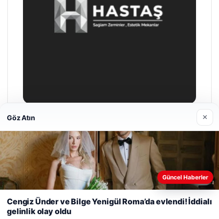
×
Göz Atın
Enes Kaplan Avukatlık Bürosu
28/04/2026
Web sitemizi nasıl kullandığınızı daha iyi anlayabilmek,
Güncel Haberler
deneyiminizi kişiselleştirmek ve geliştirmek amacıyla çerezler
kullanıyoruz.
Çerez Politikamız
Cengiz Ünder ve Bilge Yenigül Roma’da evlendi! İddialı
gelinlik olay oldu
Reddet
Kabul Et
© 2026 Akbars Haber