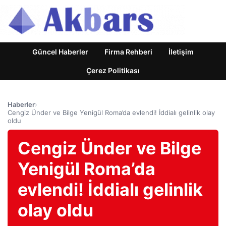
Güncel Haberler
Firma Rehberi
İletişim
Çerez Politikası
Haberler
›
Cengiz Ünder ve Bilge Yenigül Roma’da evlendi! İddialı gelinlik olay
oldu
Cengiz Ünder ve Bilge
Yenigül Roma’da
evlendi! İddialı gelinlik
olay oldu