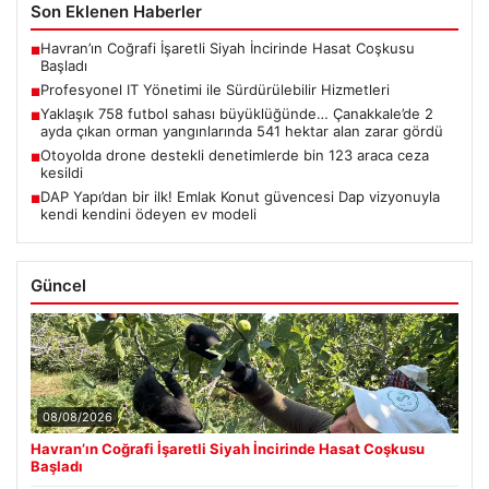
Son Eklenen Haberler
Havran’ın Coğrafi İşaretli Siyah İncirinde Hasat Coşkusu
■
Başladı
Profesyonel IT Yönetimi ile Sürdürülebilir Hizmetleri
■
Yaklaşık 758 futbol sahası büyüklüğünde… Çanakkale’de 2
■
ayda çıkan orman yangınlarında 541 hektar alan zarar gördü
Otoyolda drone destekli denetimlerde bin 123 araca ceza
■
kesildi
DAP Yapı’dan bir ilk! Emlak Konut güvencesi Dap vizyonuyla
■
kendi kendini ödeyen ev modeli
Güncel
08/08/2026
Havran’ın Coğrafi İşaretli Siyah İncirinde Hasat Coşkusu
Başladı