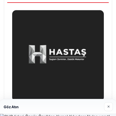
×
Göz Atın
Enes Kaplan Avukatlık Bürosu