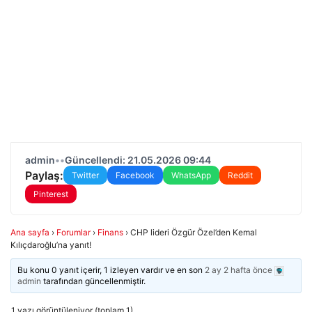
admin
•
•
Güncellendi: 21.05.2026 09:44
Paylaş:
Twitter
Facebook
WhatsApp
Reddit
Pinterest
Ana sayfa
›
Forumlar
›
Finans
›
CHP lideri Özgür Özel’den Kemal
Kılıçdaroğlu’na yanıt!
Bu konu 0 yanıt içerir, 1 izleyen vardır ve en son
2 ay 2 hafta önce
admin
tarafından güncellenmiştir.
1 yazı görüntüleniyor (toplam 1)