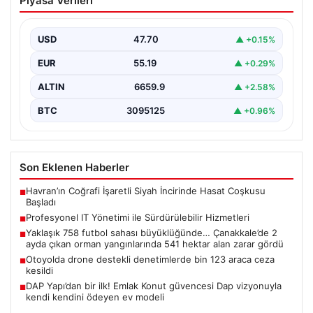
Piyasa Verileri
Sürdürülebilir Hizmetleri
Günümüzde değişen dijitalleşme ile kurumlar donanım
parklarını sürekli periyotlarla yenilemektedir. Bu
USD
47.70
▲ +0.15%
güncelleme operasyonlarında kenara…
EUR
55.19
▲ +0.29%
ALTIN
6659.9
▲ +2.58%
BTC
3095125
▲ +0.96%
Son Eklenen Haberler
Havran’ın Coğrafi İşaretli Siyah İncirinde Hasat Coşkusu
■
Başladı
Profesyonel IT Yönetimi ile Sürdürülebilir Hizmetleri
■
Yaklaşık 758 futbol sahası büyüklüğünde… Çanakkale’de 2
■
ayda çıkan orman yangınlarında 541 hektar alan zarar gördü
Otoyolda drone destekli denetimlerde bin 123 araca ceza
■
kesildi
DAP Yapı’dan bir ilk! Emlak Konut güvencesi Dap vizyonuyla
■
kendi kendini ödeyen ev modeli