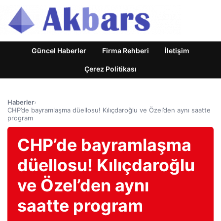
Güncel Haberler
Firma Rehberi
İletişim
Çerez Politikası
Haberler
›
CHP’de bayramlaşma düellosu! Kılıçdaroğlu ve Özel’den aynı saatte
program
CHP’de bayramlaşma
düellosu! Kılıçdaroğlu
ve Özel’den aynı
saatte program