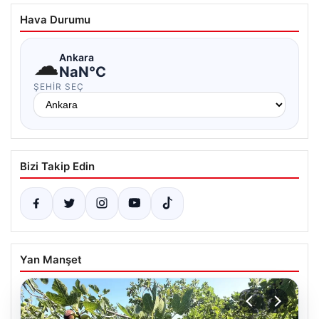
Hava Durumu
☁
Ankara
NaN°C
ŞEHIR SEÇ
Bizi Takip Edin
Yan Manşet