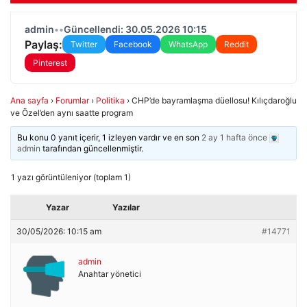
admin
•
•
Güncellendi: 30.05.2026 10:15
Paylaş:
Twitter
Facebook
WhatsApp
Reddit
Pinterest
Ana sayfa
›
Forumlar
›
Politika
›
CHP’de bayramlaşma düellosu! Kılıçdaroğlu
ve Özel’den aynı saatte program
Bu konu 0 yanıt içerir, 1 izleyen vardır ve en son
2 ay 1 hafta önce
admin
tarafından güncellenmiştir.
1 yazı görüntüleniyor (toplam 1)
Yazar
Yazılar
30/05/2026: 10:15 am
#14771
admin
Anahtar yönetici