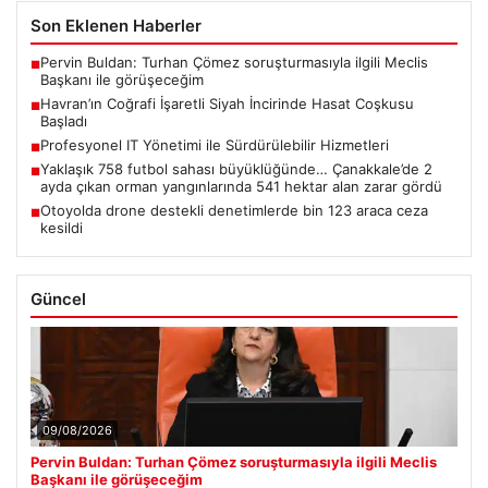
Son Eklenen Haberler
Pervin Buldan: Turhan Çömez soruşturmasıyla ilgili Meclis
■
Başkanı ile görüşeceğim
Havran’ın Coğrafi İşaretli Siyah İncirinde Hasat Coşkusu
■
Başladı
Profesyonel IT Yönetimi ile Sürdürülebilir Hizmetleri
■
Yaklaşık 758 futbol sahası büyüklüğünde… Çanakkale’de 2
■
ayda çıkan orman yangınlarında 541 hektar alan zarar gördü
Otoyolda drone destekli denetimlerde bin 123 araca ceza
■
kesildi
Güncel
09/08/2026
Pervin Buldan: Turhan Çömez soruşturmasıyla ilgili Meclis
Başkanı ile görüşeceğim