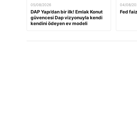
05/08/2026
04/08/20
DAP Yapı’dan bir ilk! Emlak Konut
Fed faiz
güvencesi Dap vizyonuyla kendi
kendini ödeyen ev modeli