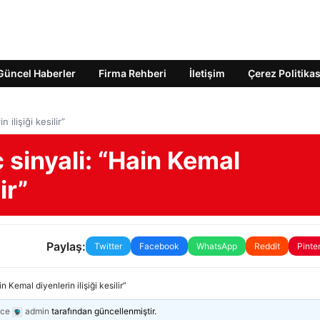
Güncel Haberler
Firma Rehberi
İletişim
Çerez Politikas
 ilişiği kesilir”
ç sinyali: “Hain Kemal
ir”
Paylaş:
Twitter
Facebook
WhatsApp
Reddit
Pinte
n Kemal diyenlerin ilişiği kesilir”
nce
admin
tarafından güncellenmiştir.