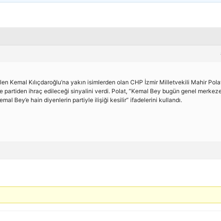
en Kemal Kılıçdaroğlu’na yakın isimlerden olan CHP İzmir Milletvekili Mahir Pola
 ve partiden ihraç edileceği sinyalini verdi. Polat, “Kemal Bey bugün genel merkez
al Bey’e hain diyenlerin partiyle ilişiği kesilir” ifadelerini kullandı.