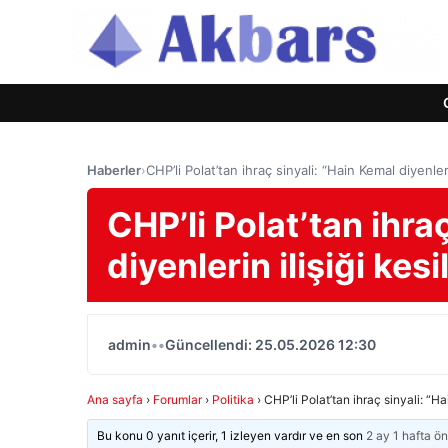
Haberler
›
CHP’li Polat’tan ihraç sinyali: “Hain Kemal diyenlerin
CHP’li Polat’tan ihra
diyenlerin ilişiği kesil
admin
•
•
Güncellendi: 25.05.2026 12:30
Ana sayfa
›
Forumlar
›
Politika
›
CHP’li Polat’tan ihraç sinyali: “Hai
Bu konu 0 yanıt içerir, 1 izleyen vardır ve en son
2 ay 1 hafta ö