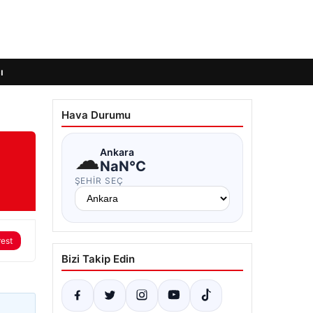
ı
Hava Durumu
☁
Ankara
NaN°C
ŞEHIR SEÇ
rest
Bizi Takip Edin