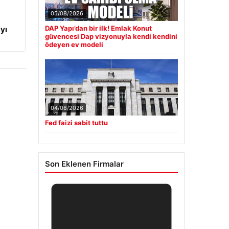
05/08/2026
DAP Yapı’dan bir ilk! Emlak Konut
yı
güvencesi Dap vizyonuyla kendi kendini
ödeyen ev modeli
04/08/2026
Fed faizi sabit tuttu
Son Eklenen Firmalar