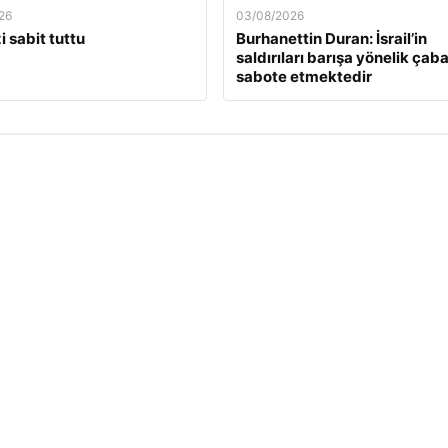
26
03/08/2026
i sabit tuttu
Burhanettin Duran: İsrail’in
saldırıları barışa yönelik çaba
sabote etmektedir