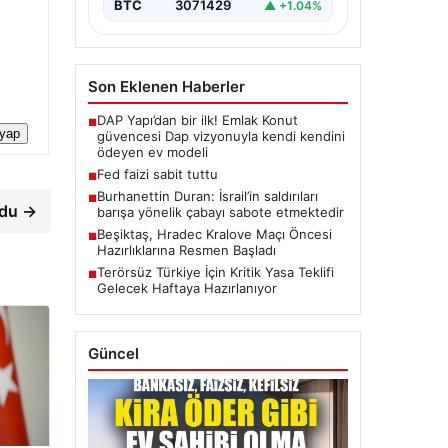
BTC
3071429
▲ +1.04%
Son Eklenen Haberler
DAP Yapı’dan bir ilk! Emlak Konut
■
 yap
güvencesi Dap vizyonuyla kendi kendini
ödeyen ev modeli
Fed faizi sabit tuttu
■
Burhanettin Duran: İsrail’in saldırıları
■
rdu →
barışa yönelik çabayı sabote etmektedir
Beşiktaş, Hradec Kralove Maçı Öncesi
■
Hazırlıklarına Resmen Başladı
Terörsüz Türkiye İçin Kritik Yasa Teklifi
■
Gelecek Haftaya Hazırlanıyor
Güncel