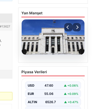
Yan Manşet
#13627
t,
e
04.08.2026
Fed faizi sabit tuttu
Piyasa Verileri
USD
47.60
▲ +0.06%
EUR
55.06
▲ +0.09%
ALTIN
6526.7
▲ +0.47%