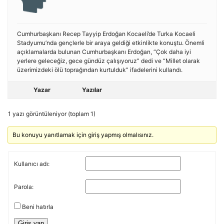
Cumhurbaşkanı Recep Tayyip Erdoğan Kocaeli’de Turka Kocaeli
Stadyumu’nda gençlerle bir araya geldiği etkinlikte konuştu. Önemli
açıklamalarda bulunan Cumhurbaşkanı Erdoğan, “Çok daha iyi
yerlere geleceğiz, gece gündüz çalışıyoruz” dedi ve “Millet olarak
üzerimizdeki ölü toprağından kurtulduk” ifadelerini kullandı.
Yazar
Yazılar
1 yazı görüntüleniyor (toplam 1)
Bu konuyu yanıtlamak için giriş yapmış olmalısınız.
Kullanıcı adı:
Parola:
Beni hatırla
Giriş yap