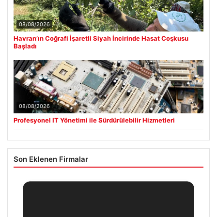
08/08/2026
Havran’ın Coğrafi İşaretli Siyah İncirinde Hasat Coşkusu
Başladı
08/08/2026
Profesyonel IT Yönetimi ile Sürdürülebilir Hizmetleri
Son Eklenen Firmalar