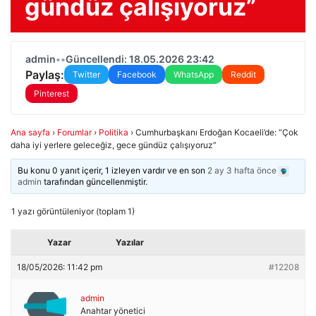
gündüz çalışıyoruz”
admin
•
•
Güncellendi: 18.05.2026 23:42
Paylaş:
Twitter
Facebook
WhatsApp
Reddit
Pinterest
Ana sayfa
›
Forumlar
›
Politika
›
Cumhurbaşkanı Erdoğan Kocaeli’de: “Çok
daha iyi yerlere geleceğiz, gece gündüz çalışıyoruz”
Bu konu 0 yanıt içerir, 1 izleyen vardır ve en son
2 ay 3 hafta önce
admin
tarafından güncellenmiştir.
1 yazı görüntüleniyor (toplam 1)
Yazar
Yazılar
18/05/2026: 11:42 pm
#12208
admin
Anahtar yönetici