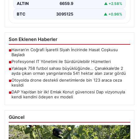
ALTIN
6659.9
▲ +2.58%
BTC
3095125
▲ +0.96%
Son Eklenen Haberler
Havran’ın Coğrafi İşaretli Siyah İncirinde Hasat Coşkusu
■
Başladı
Profesyonel IT Yönetimi ile Sürdürülebilir Hizmetleri
■
Yaklaşık 758 futbol sahası büyüklüğünde… Çanakkale’de 2
■
ayda çıkan orman yangınlarında 541 hektar alan zarar gördü
Otoyolda drone destekli denetimlerde bin 123 araca ceza
■
kesildi
DAP Yapı’dan bir ilk! Emlak Konut güvencesi Dap vizyonuyla
■
kendi kendini ödeyen ev modeli
Güncel