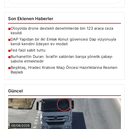
Son Eklenen Haberler
Otoyolda drone destekli denetimlerde bin 123 araca ceza
■
kesildi
DAP Yapı’dan bir ilk! Emlak Konut güvencesi Dap vizyonuyla
■
kendi kendini ödeyen ev modeli
Fed faizi sabit tuttu
■
Burhanettin Duran: İsrail’in saldırıları barışa yönelik çabayı
■
sabote etmektedir
Beşiktaş, Hradec Kralove Maçı Öncesi Hazırlıklarına Resmen
■
Başladı
Güncel
06/08/2026