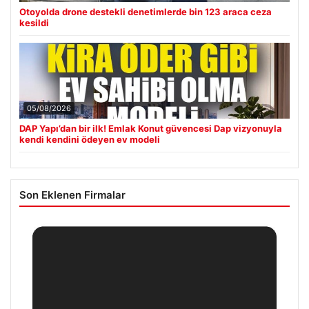
Otoyolda drone destekli denetimlerde bin 123 araca ceza
kesildi
05/08/2026
DAP Yapı’dan bir ilk! Emlak Konut güvencesi Dap vizyonuyla
kendi kendini ödeyen ev modeli
Son Eklenen Firmalar