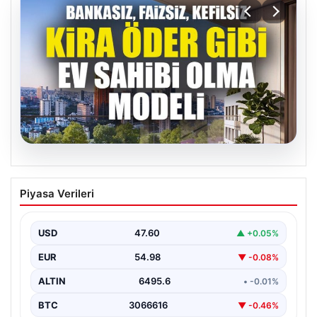
05.08.2026
DAP Yapı’dan bir ilk! Emlak Konut
Piyasa Verileri
güvencesi Dap vizyonuyla kendi
kendini ödeyen ev modeli
USD
47.60
▲ +0.05%
EUR
54.98
▼ -0.08%
ALTIN
6495.6
• -0.01%
BTC
3066616
▼ -0.46%