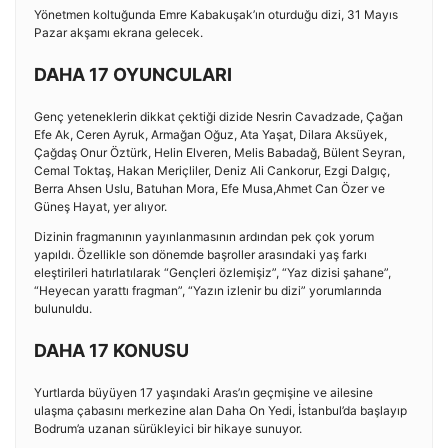
Yönetmen koltuğunda Emre Kabakuşak’ın oturduğu dizi, 31 Mayıs
Pazar akşamı ekrana gelecek.
DAHA 17 OYUNCULARI
Genç yeteneklerin dikkat çektiği dizide Nesrin Cavadzade, Çağan
Efe Ak, Ceren Ayruk, Armağan Oğuz, Ata Yaşat, Dilara Aksüyek,
Çağdaş Onur Öztürk, Helin Elveren, Melis Babadağ, Bülent Seyran,
Cemal Toktaş, Hakan Meriçliler, Deniz Ali Cankorur, Ezgi Dalgıç,
Berra Ahsen Uslu, Batuhan Mora, Efe Musa,Ahmet Can Özer ve
Güneş Hayat, yer alıyor.
Dizinin fragmanının yayınlanmasının ardından pek çok yorum
yapıldı. Özellikle son dönemde başroller arasındaki yaş farkı
eleştirileri hatırlatılarak “Gençleri özlemişiz”, “Yaz dizisi şahane”,
“Heyecan yarattı fragman”, “Yazın izlenir bu dizi” yorumlarında
bulunuldu.
DAHA 17 KONUSU
Yurtlarda büyüyen 17 yaşındaki Aras’ın geçmişine ve ailesine
ulaşma çabasını merkezine alan Daha On Yedi, İstanbul’da başlayıp
Bodrum’a uzanan sürükleyici bir hikaye sunuyor.