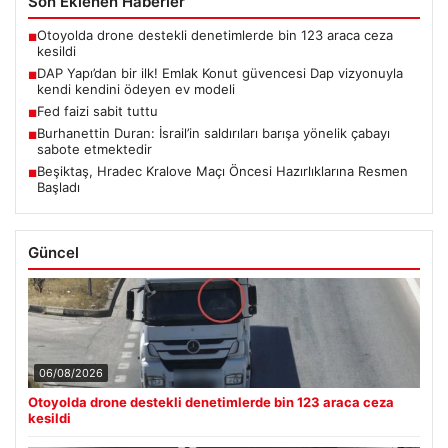
Son Eklenen Haberler
Otoyolda drone destekli denetimlerde bin 123 araca ceza
■
kesildi
DAP Yapı’dan bir ilk! Emlak Konut güvencesi Dap vizyonuyla
■
kendi kendini ödeyen ev modeli
Fed faizi sabit tuttu
■
Burhanettin Duran: İsrail’in saldırıları barışa yönelik çabayı
■
sabote etmektedir
Beşiktaş, Hradec Kralove Maçı Öncesi Hazırlıklarına Resmen
■
Başladı
Güncel
06/08/2026
Otoyolda drone destekli denetimlerde bin 123 araca ceza
kesildi