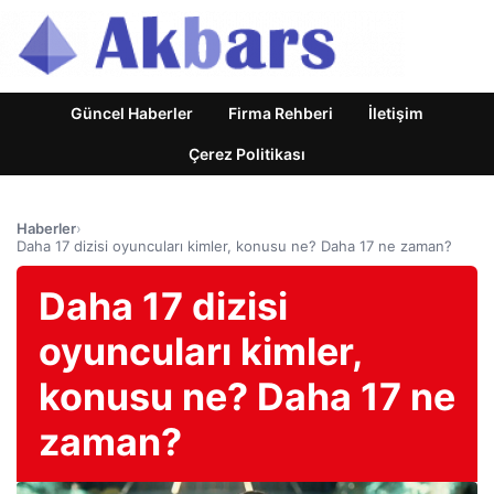
Güncel Haberler
Firma Rehberi
İletişim
Çerez Politikası
Haberler
›
Daha 17 dizisi oyuncuları kimler, konusu ne? Daha 17 ne zaman?
Daha 17 dizisi
oyuncuları kimler,
konusu ne? Daha 17 ne
zaman?