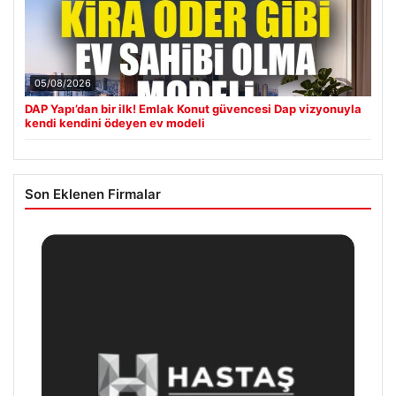
05/08/2026
DAP Yapı’dan bir ilk! Emlak Konut güvencesi Dap vizyonuyla
kendi kendini ödeyen ev modeli
Son Eklenen Firmalar