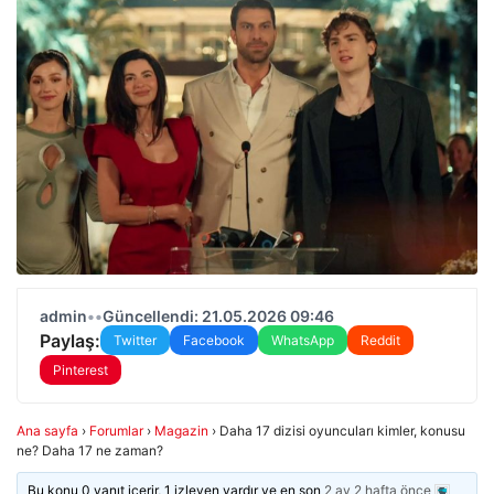
admin
•
•
Güncellendi: 21.05.2026 09:46
Paylaş:
Twitter
Facebook
WhatsApp
Reddit
Pinterest
Ana sayfa
›
Forumlar
›
Magazin
›
Daha 17 dizisi oyuncuları kimler, konusu
ne? Daha 17 ne zaman?
Bu konu 0 yanıt içerir, 1 izleyen vardır ve en son
2 ay 2 hafta önce