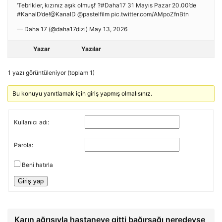
‘Tebrikler, kızınız aşık olmuş!’ ?#Daha17 31 Mayıs Pazar 20.00’de
#KanalD’de!@KanalD @pastelfilm pic.twitter.com/AMpoZfnBtn
— Daha 17 (@daha17dizi) May 13, 2026
Yazar
Yazılar
1 yazı görüntüleniyor (toplam 1)
Bu konuyu yanıtlamak için giriş yapmış olmalısınız.
Kullanıcı adı:
Parola:
Beni hatırla
Giriş yap
Karın ağrısıyla hastaneye gitti bağırsağı neredeyse