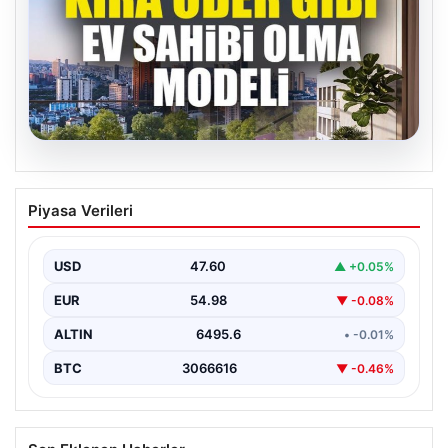
05.08.2026
DAP Yapı’dan bir ilk! Emlak Konut
Piyasa Verileri
güvencesi Dap vizyonuyla kendi
kendini ödeyen ev modeli
USD
47.60
▲ +0.05%
EUR
54.98
▼ -0.08%
ALTIN
6495.6
• -0.01%
BTC
3066616
▼ -0.46%