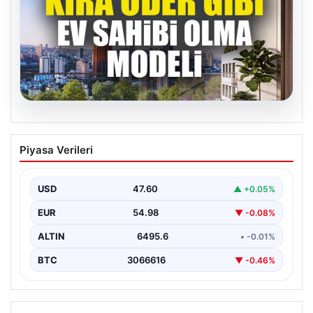
05.08.2026
DAP Yapı’dan bir ilk! Emlak Konut
Piyasa Verileri
güvencesi Dap vizyonuyla kendi
kendini ödeyen ev modeli
USD
47.60
▲ +0.05%
EUR
54.98
▼ -0.08%
ALTIN
6495.6
• -0.01%
BTC
3066616
▼ -0.46%