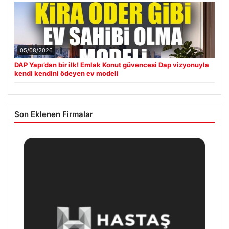
05/08/2026
DAP Yapı’dan bir ilk! Emlak Konut güvencesi Dap vizyonuyla
kendi kendini ödeyen ev modeli
Son Eklenen Firmalar