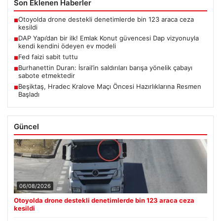
Son Eklenen Haberler
Otoyolda drone destekli denetimlerde bin 123 araca ceza
■
kesildi
DAP Yapı’dan bir ilk! Emlak Konut güvencesi Dap vizyonuyla
■
kendi kendini ödeyen ev modeli
Fed faizi sabit tuttu
■
Burhanettin Duran: İsrail’in saldırıları barışa yönelik çabayı
■
sabote etmektedir
Beşiktaş, Hradec Kralove Maçı Öncesi Hazırlıklarına Resmen
■
Başladı
Güncel
06/08/2026
Otoyolda drone destekli denetimlerde bin 123 araca ceza
kesildi