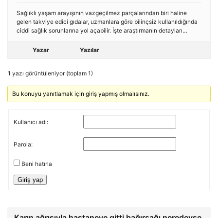
Sağlıklı yaşam arayışının vazgeçilmez parçalarından biri haline
gelen takviye edici gıdalar, uzmanlara göre bilinçsiz kullanıldığında
ciddi sağlık sorunlarına yol açabilir. İşte araştırmanın detayları…
Yazar
Yazılar
1 yazı görüntüleniyor (toplam 1)
Bu konuyu yanıtlamak için giriş yapmış olmalısınız.
Kullanıcı adı:
Parola:
Beni hatırla
Giriş yap
Karın ağrısıyla hastaneye gitti bağırsağı neredeyse