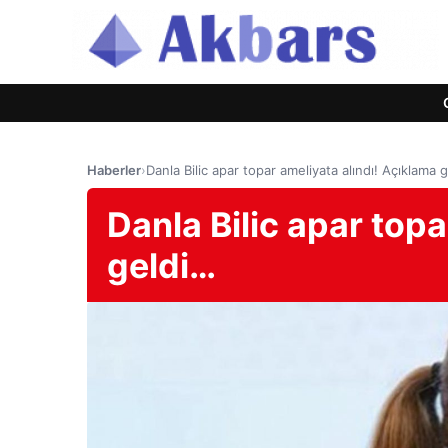
Haberler
›
Danla Bilic apar topar ameliyata alındı! Açıklama 
Danla Bilic apar topa
geldi…