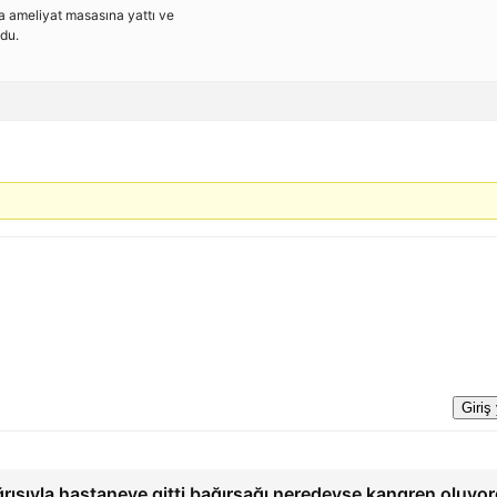
ca ameliyat masasına yattı ve
du.
Giriş
ğrısıyla hastaneye gitti bağırsağı neredeyse kangren oluyo