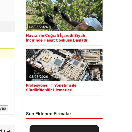
08/08/2026
Havran’ın Coğrafi İşaretli Siyah
İncirinde Hasat Coşkusu Başladı
08/08/2026
Profesyonel IT Yönetimi ile
Sürdürülebilir Hizmetleri
 yap
Son Eklenen Firmalar
rdu →