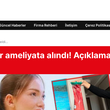
Güncel Haberler
Firma Rehberi
İletişim
Çerez Politikas
geldi…
r ameliyata alındı! Açıklam