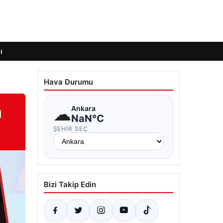
ı
Hava Durumu
a
☁
Ankara
NaN°C
ŞEHIR SEÇ
Bizi Takip Edin