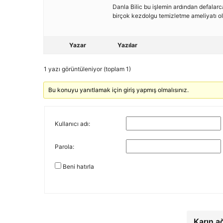
Danla Bilic bu işlemin ardından defalar
birçok kezdolgu temizletme ameliyatı ol
Yazar
Yazılar
1 yazı görüntüleniyor (toplam 1)
Bu konuyu yanıtlamak için giriş yapmış olmalısınız.
Kullanıcı adı:
Parola:
Beni hatırla
Karın a