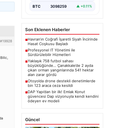
BTC
3098259
▲ +0.11%
Son Eklenen Haberler
Havran’ın Coğrafi İşaretli Siyah İncirinde
■
#19928
Hasat Coşkusu Başladı
Profesyonel IT Yönetimi ile
■
Sürdürülebilir Hizmetleri
ilic,
Yaklaşık 758 futbol sahası
■
büyüklüğünde… Çanakkale’de 2 ayda
çıkan orman yangınlarında 541 hektar
alan zarar gördü
Otoyolda drone destekli denetimlerde
■
bin 123 araca ceza kesildi
DAP Yapı’dan bir ilk! Emlak Konut
■
güvencesi Dap vizyonuyla kendi kendini
ödeyen ev modeli
da
Güncel