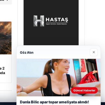
×
Göz Atın
Enes Kaplan Avukatlık Bürosu
28/04/2026
e 2
nda
Güncel Haberler
Danla Bilic apar topar ameliyata alındı!