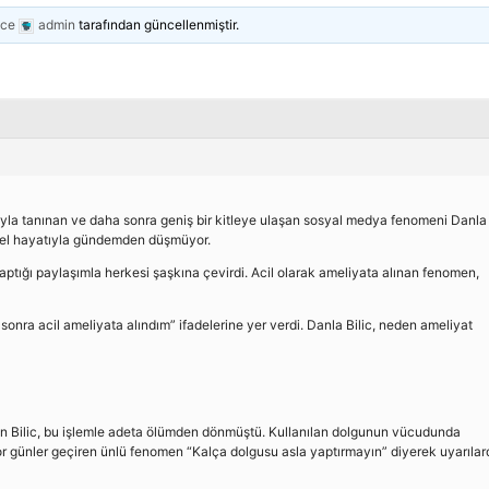
nce
admin
tarafından güncellenmiştir.
yla tanınan ve daha sonra geniş bir kitleye ulaşan sosyal medya fenomeni Danla B
zel hayatıyla gündemden düşmüyor.
ptığı paylaşımla herkesi şaşkına çevirdi. Acil olarak ameliyata alınan fenomen,
sonra acil ameliyata alındım” ifadelerine yer verdi. Danla Bilic, neden ameliyat
ran Bilic, bu işlemle adeta ölümden dönmüştü. Kullanılan dolgunun vücudunda
or günler geçiren ünlü fenomen “Kalça dolgusu asla yaptırmayın” diyerek uyarılar