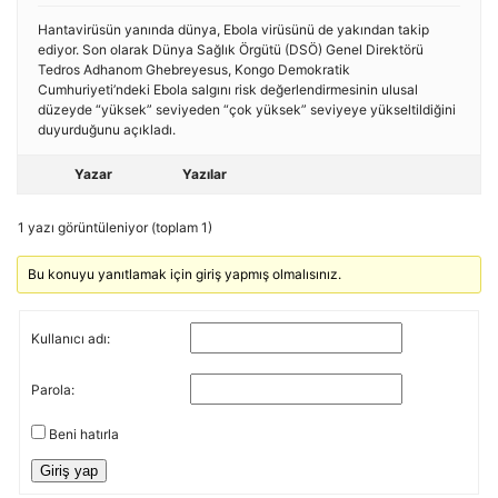
Hantavirüsün yanında dünya, Ebola virüsünü de yakından takip
ediyor. Son olarak Dünya Sağlık Örgütü (DSÖ) Genel Direktörü
Tedros Adhanom Ghebreyesus, Kongo Demokratik
Cumhuriyeti’ndeki Ebola salgını risk değerlendirmesinin ulusal
düzeyde “yüksek” seviyeden “çok yüksek” seviyeye yükseltildiğini
duyurduğunu açıkladı.
Yazar
Yazılar
1 yazı görüntüleniyor (toplam 1)
Bu konuyu yanıtlamak için giriş yapmış olmalısınız.
Kullanıcı adı:
Parola:
Beni hatırla
Giriş yap