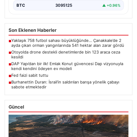
BTC
3095125
▲ +0.96%
Son Eklenen Haberler
Yaklaşık 758 futbol sahası büyüklüğünde… Çanakkale’de 2
■
ayda çıkan orman yangınlarında 541 hektar alan zarar gördü
Otoyolda drone destekli denetimlerde bin 123 araca ceza
■
kesildi
DAP Yapı’dan bir ilk! Emlak Konut güvencesi Dap vizyonuyla
■
kendi kendini ödeyen ev modeli
Fed faizi sabit tuttu
■
Burhanettin Duran: İsrail’in saldırıları barışa yönelik çabayı
■
sabote etmektedir
Güncel