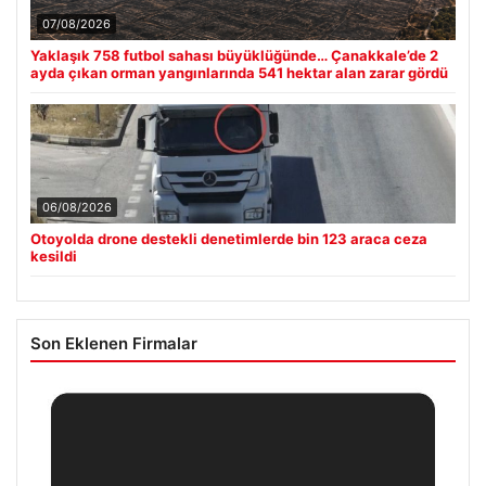
07/08/2026
Yaklaşık 758 futbol sahası büyüklüğünde… Çanakkale’de 2
ayda çıkan orman yangınlarında 541 hektar alan zarar gördü
06/08/2026
Otoyolda drone destekli denetimlerde bin 123 araca ceza
kesildi
Son Eklenen Firmalar