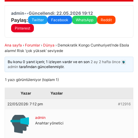
admin
•
•
Güncellendi: 22.05.2026 19:12
Paylaş:
Twitter
Facebook
WhatsApp
Reddit
Pinterest
Ana sayfa
›
Forumlar
›
Dünya
›
Demokratik Kongo Cumhuriyeti’nde Ebola
alarmı! Risk ‘çok yüksek’ seviyede
Bu konu 0 yanıt içerir, 1 izleyen vardır ve en son
2 ay 2 hafta önce
admin
tarafından güncellenmiştir.
1 yazı görüntüleniyor (toplam 1)
Yazar
Yazılar
22/05/2026: 7:12 pm
#12916
admin
Anahtar yönetici