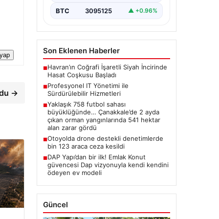
BTC
3095125
▲ +0.96%
Son Eklenen Haberler
 yap
Havran’ın Coğrafi İşaretli Siyah İncirinde
■
Hasat Coşkusu Başladı
Profesyonel IT Yönetimi ile
■
rdu →
Sürdürülebilir Hizmetleri
Yaklaşık 758 futbol sahası
■
büyüklüğünde… Çanakkale’de 2 ayda
çıkan orman yangınlarında 541 hektar
alan zarar gördü
Otoyolda drone destekli denetimlerde
■
bin 123 araca ceza kesildi
DAP Yapı’dan bir ilk! Emlak Konut
■
güvencesi Dap vizyonuyla kendi kendini
ödeyen ev modeli
Güncel