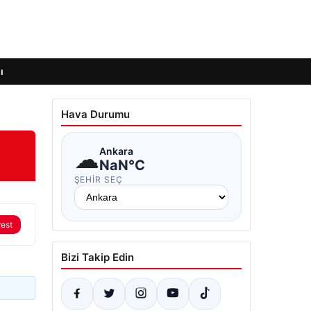
ı
Hava Durumu
☁
Ankara
NaN°C
ŞEHIR SEÇ
rest
Bizi Takip Edin