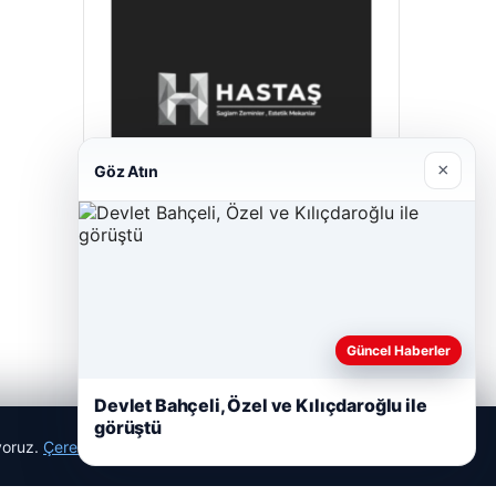
×
Göz Atın
Hastaş Beton
26/05/2026
Güncel Haberler
Devlet Bahçeli, Özel ve Kılıçdaroğlu ile
görüştü
ıyoruz.
Çerez Politikamız
Reddet
Kabul Et