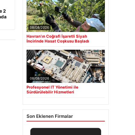
e 2
nda
08/08/2026
Havran’ın Coğrafi İşaretli Siyah
İncirinde Hasat Coşkusu Başladı
08/08/2026
Profesyonel IT Yönetimi ile
Sürdürülebilir Hizmetleri
Son Eklenen Firmalar