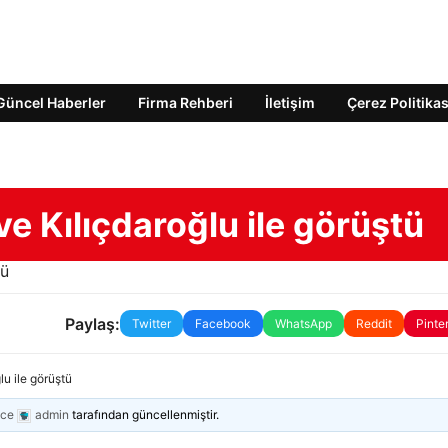
Güncel Haberler
Firma Rehberi
İletişim
Çerez Politikas
ve Kılıçdaroğlu ile görüştü
Paylaş:
Twitter
Facebook
WhatsApp
Reddit
Pinte
lu ile görüştü
nce
admin
tarafından güncellenmiştir.