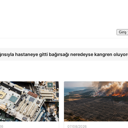
Giriş
ğrısıyla hastaneye gitti bağırsağı neredeyse kangren oluyo
26
07/08/2026