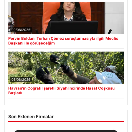
09/08/2026
Pervin Buldan: Turhan Çömez soruşturmasıyla ilgili Meclis
Başkanı ile görüşeceğim
08/08/2026
Havran’ın Coğrafi İşaretli Siyah İncirinde Hasat Coşkusu
Başladı
Son Eklenen Firmalar