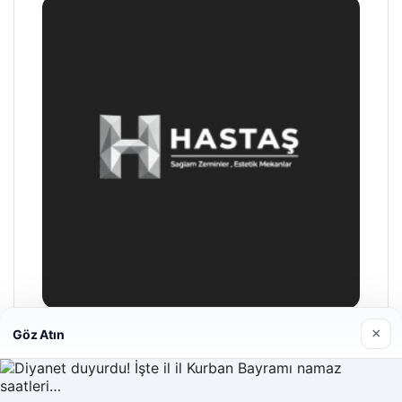
×
Göz Atın
Enes Kaplan Avukatlık Bürosu
28/04/2026