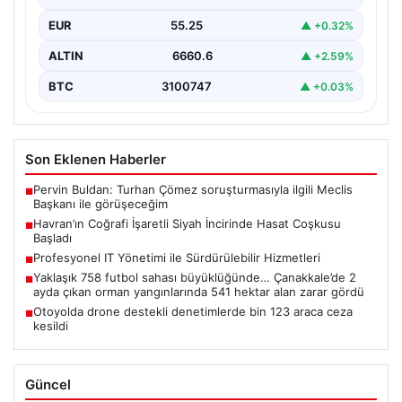
EUR
55.25
▲ +0.32%
ALTIN
6660.6
▲ +2.59%
BTC
3100747
▲ +0.03%
Son Eklenen Haberler
Pervin Buldan: Turhan Çömez soruşturmasıyla ilgili Meclis
■
Başkanı ile görüşeceğim
Havran’ın Coğrafi İşaretli Siyah İncirinde Hasat Coşkusu
■
Başladı
Profesyonel IT Yönetimi ile Sürdürülebilir Hizmetleri
■
Yaklaşık 758 futbol sahası büyüklüğünde… Çanakkale’de 2
■
ayda çıkan orman yangınlarında 541 hektar alan zarar gördü
Otoyolda drone destekli denetimlerde bin 123 araca ceza
■
kesildi
Güncel