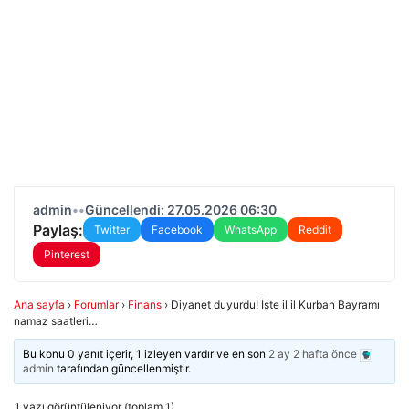
admin
•
•
Güncellendi: 27.05.2026 06:30
Paylaş:
Twitter
Facebook
WhatsApp
Reddit
Pinterest
Ana sayfa
›
Forumlar
›
Finans
›
Diyanet duyurdu! İşte il il Kurban Bayramı
namaz saatleri…
Bu konu 0 yanıt içerir, 1 izleyen vardır ve en son
2 ay 2 hafta önce
admin
tarafından güncellenmiştir.
1 yazı görüntüleniyor (toplam 1)