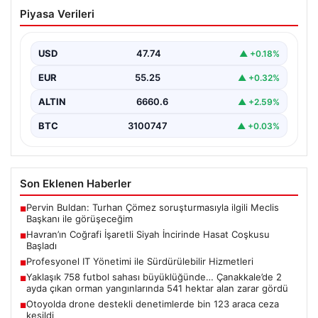
Havran’ın Coğrafi İşaretli Siyah
Piyasa Verileri
İncirinde Hasat Coşkusu Başladı
Balıkesir'in Havran ilçesine özgü, coğrafi işaret tescili
almış siyah incirlerin hasat dönemi resmi olarak…
USD
47.74
▲ +0.18%
EUR
55.25
▲ +0.32%
ALTIN
6660.6
▲ +2.59%
BTC
3100747
▲ +0.03%
Son Eklenen Haberler
Pervin Buldan: Turhan Çömez soruşturmasıyla ilgili Meclis
■
Başkanı ile görüşeceğim
Havran’ın Coğrafi İşaretli Siyah İncirinde Hasat Coşkusu
■
Başladı
Profesyonel IT Yönetimi ile Sürdürülebilir Hizmetleri
■
Yaklaşık 758 futbol sahası büyüklüğünde… Çanakkale’de 2
■
ayda çıkan orman yangınlarında 541 hektar alan zarar gördü
Otoyolda drone destekli denetimlerde bin 123 araca ceza
■
kesildi