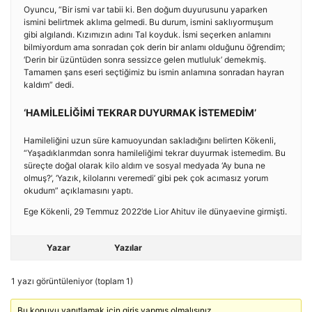
Oyuncu, “Bir ismi var tabii ki. Ben doğum duyurusunu yaparken
ismini belirtmek aklıma gelmedi. Bu durum, ismini saklıyormuşum
gibi algılandı. Kızımızın adını Tal koyduk. İsmi seçerken anlamını
bilmiyordum ama sonradan çok derin bir anlamı olduğunu öğrendim;
‘Derin bir üzüntüden sonra sessizce gelen mutluluk’ demekmiş.
Tamamen şans eseri seçtiğimiz bu ismin anlamına sonradan hayran
kaldım” dedi.
‘HAMİLELİĞİMİ TEKRAR DUYURMAK İSTEMEDİM’
Hamileliğini uzun süre kamuoyundan sakladığını belirten Kökenli,
“Yaşadıklarımdan sonra hamileliğimi tekrar duyurmak istemedim. Bu
süreçte doğal olarak kilo aldım ve sosyal medyada ‘Ay buna ne
olmuş?’, ‘Yazık, kilolarını veremedi’ gibi pek çok acımasız yorum
okudum” açıklamasını yaptı.
Ege Kökenli, 29 Temmuz 2022’de Lior Ahituv ile dünyaevine girmişti.
Yazar
Yazılar
1 yazı görüntüleniyor (toplam 1)
Bu konuyu yanıtlamak için giriş yapmış olmalısınız.