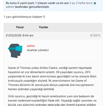
Bu konu 0 yanıt içerir, 1 izleyen vardır ve en son
2 ay 2 hafta önce
admin
tarafından güncellenmiştir.
1 yazı görüntüleniyor (toplam 1)
Yazar
Yazılar
21/05/2026: 9:44 am
#12675
admin
Anahtar yönetici
Game of Thrones yıldızı Emilia Clarke, verdiği samimi röportajda
hayatının en zor dönemlerini anlattı. 39 yaşındaki oyuncu, 20’li
yaşlarında iki kez beyin anevrizması geçirdiğini ve bu süreçte ölüm
korkusuyla yaşadığını söyledi. İlk anevrizmanın ise Game of
Thrones dizisinin ilk sezonuyla dünya çapında üne kavuşmasının
hemen ardından yaşandığı belirtildi.
Ünlü oyuncu, geçirdiği iki beyin ameliyatının yanı sıra babasını da
kanser nedeniyle kaybettiğini ifade etti. Yaşadığı sağlık sorunları ve
büyük yas sürecinin ardından geleceğe dair önemli kararlar aldığını