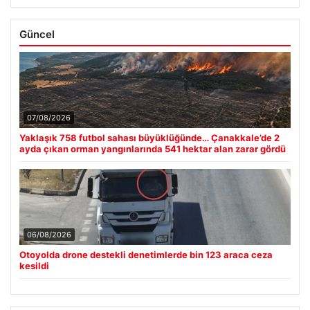
Güncel
07/08/2026
Yaklaşık 758 futbol sahası büyüklüğünde… Çanakkale’de 2
ayda çıkan orman yangınlarında 541 hektar alan zarar gördü
06/08/2026
Otoyolda drone destekli denetimlerde bin 123 araca ceza
kesildi