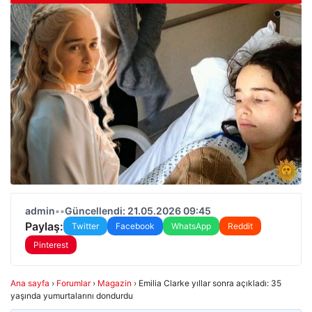
admin
•
•
Güncellendi: 21.05.2026 09:45
Paylaş:
Twitter
Facebook
WhatsApp
Reddit
Pinterest
Ana sayfa
›
Forumlar
›
Magazin
›
Emilia Clarke yıllar sonra açıkladı: 35
yaşında yumurtalarını dondurdu