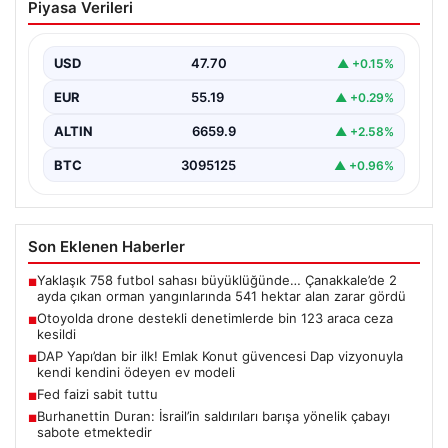
Piyasa Verileri
bin 123 araca ceza kesildi
Gaziantep’te Temmuz ayı boyunca jandarma ekiplerinin
sürdürdüğü drone destekli otoyol denetimlerinde
USD
47.70
▲ +0.15%
yoğun bir kontrol…
EUR
55.19
▲ +0.29%
ALTIN
6659.9
▲ +2.58%
BTC
3095125
▲ +0.96%
Son Eklenen Haberler
Yaklaşık 758 futbol sahası büyüklüğünde… Çanakkale’de 2
■
ayda çıkan orman yangınlarında 541 hektar alan zarar gördü
Otoyolda drone destekli denetimlerde bin 123 araca ceza
■
kesildi
DAP Yapı’dan bir ilk! Emlak Konut güvencesi Dap vizyonuyla
■
kendi kendini ödeyen ev modeli
Fed faizi sabit tuttu
■
Burhanettin Duran: İsrail’in saldırıları barışa yönelik çabayı
■
sabote etmektedir