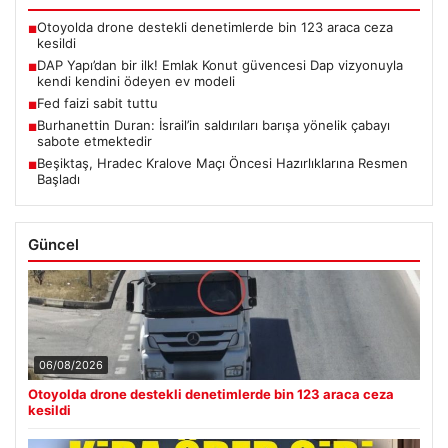
Otoyolda drone destekli denetimlerde bin 123 araca ceza
■
kesildi
DAP Yapı’dan bir ilk! Emlak Konut güvencesi Dap vizyonuyla
■
kendi kendini ödeyen ev modeli
Fed faizi sabit tuttu
■
Burhanettin Duran: İsrail’in saldırıları barışa yönelik çabayı
■
sabote etmektedir
Beşiktaş, Hradec Kralove Maçı Öncesi Hazırlıklarına Resmen
■
Başladı
Güncel
06/08/2026
Otoyolda drone destekli denetimlerde bin 123 araca ceza
kesildi