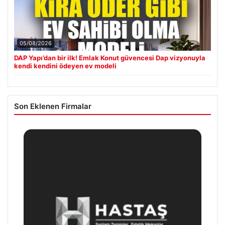
05/08/2026
DAP Yapı’dan bir ilk! Emlak Konut güvencesi Dap vizyonuyla
kendi kendini ödeyen ev modeli
Son Eklenen Firmalar