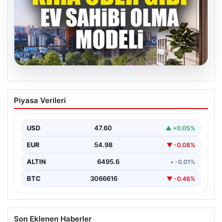
05.08.2026
DAP Yapı’dan bir ilk! Emlak Konut
Piyasa Verileri
güvencesi Dap vizyonuyla kendi
kendini ödeyen ev modeli
USD
47.60
▲ +0.05%
EUR
54.98
▼ -0.08%
ALTIN
6495.6
• -0.01%
BTC
3066616
▼ -0.46%
Son Eklenen Haberler