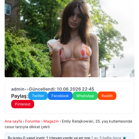
admin
•
•
Güncellendi: 10.06.2026 22:45
Paylaş:
Twitter
Facebook
WhatsApp
Reddit
Pinterest
Ana sayfa
›
Forumlar
›
Magazin
›
Emily Ratajkowski, 35. yaş kutlamasında
cesur tarzıyla dikkat çekti
Bu konu 0 yanıt içerir, 1 izleyen vardır ve en son
1 ay 3 hafta önce