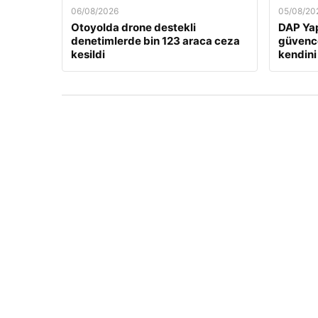
06/08/2026
05/08/20
Otoyolda drone destekli
DAP Yap
denetimlerde bin 123 araca ceza
güvence
kesildi
kendini