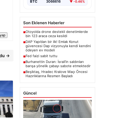
BTC
3066616
▼ -0.46%
Son Eklenen Haberler
Otoyolda drone destekli denetimlerde
■
 yap
bin 123 araca ceza kesildi
DAP Yapı’dan bir ilk! Emlak Konut
■
güvencesi Dap vizyonuyla kendi kendini
ödeyen ev modeli
rdu →
Fed faizi sabit tuttu
■
Burhanettin Duran: İsrail’in saldırıları
■
barışa yönelik çabayı sabote etmektedir
Beşiktaş, Hradec Kralove Maçı Öncesi
■
Hazırlıklarına Resmen Başladı
Güncel