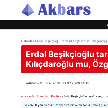
Haberler
›
Erdal Beşikçioğlu tarafını seçti iddiası: Kılıçdar
Erdal Beşikçioğlu tara
Kılıçdaroğlu mu, Özg
admin
•
•
Güncellendi: 08.07.2026 14:19
Ana sayfa
›
Forumlar
›
Politika
›
Erdal Beşikçioğlu tarafını seçti i
Bu konu 0 yanıt içerir, 1 izleyen vardır ve en son
4 hafta 1 gün 