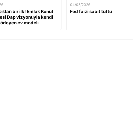
26
04/08/2026
ı’dan bir ilk! Emlak Konut
Fed faizi sabit tuttu
si Dap vizyonuyla kendi
 ödeyen ev modeli