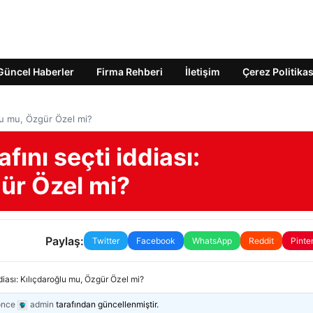
Güncel Haberler
Firma Rehberi
İletişim
Çerez Politikas
oğlu mu, Özgür Özel mi?
fını seçti iddiası:
ür Özel mi?
Paylaş:
Twitter
Facebook
WhatsApp
Reddit
Pinte
ddiası: Kılıçdaroğlu mu, Özgür Özel mi?
önce
admin
tarafından güncellenmiştir.