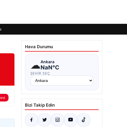
ı
Hava Durumu
☁
Ankara
NaN°C
ŞEHIR SEÇ
rest
Bizi Takip Edin