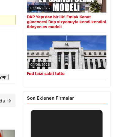
05/08/2026
DAP Yapı’dan bir ilk! Emlak Konut
güvencesi Dap vizyonuyla kendi kendini
ödeyen ev modeli
04/08/2026
Fed faizi sabit tuttu
 yap
Son Eklenen Firmalar
rdu →