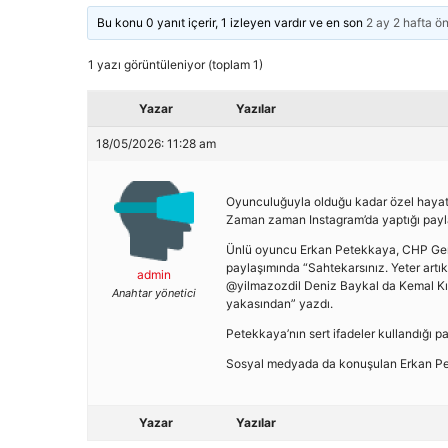
Bu konu 0 yanıt içerir, 1 izleyen vardır ve en son
2 ay 2 hafta ö
1 yazı görüntüleniyor (toplam 1)
Yazar
Yazılar
18/05/2026: 11:28 am
Oyunculuğuyla olduğu kadar özel hayatı
Zaman zaman Instagram’da yaptığı pay
Ünlü oyuncu Erkan Petekkaya, CHP Genel
paylaşımında “Sahtekarsınız. Yeter artı
admin
@yilmazozdil Deniz Baykal da Kemal Kı
Anahtar yönetici
yakasından” yazdı.
Petekkaya’nın sert ifadeler kullandığı pa
Sosyal medyada da konuşulan Erkan Pete
Yazar
Yazılar