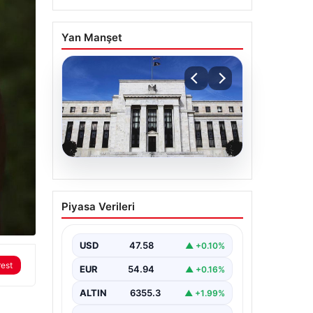
Yan Manşet
04.08.2026
Fed faizi sabit tuttu
Piyasa Verileri
USD
47.58
▲ +0.10%
rest
EUR
54.94
▲ +0.16%
ALTIN
6355.3
▲ +1.99%