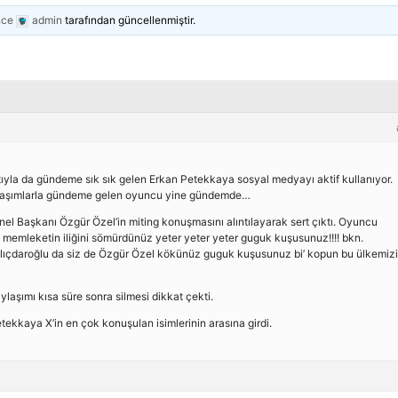
nce
admin
tarafından güncellenmiştir.
yla da gündeme sık sık gelen Erkan Petekkaya sosyal medyayı aktif kullanıyor.
laşımlarla gündeme gelen oyuncu yine gündemde…
 Başkanı Özgür Özel’in miting konuşmasını alıntılayarak sert çıktı. Oyuncu
k memleketin iliğini sömürdünüz yeter yeter yeter guguk kuşusunuz!!!! bkn.
lıçdaroğlu da siz de Özgür Özel kökünüz guguk kuşusunuz bi’ kopun bu ülkemiz
ylaşımı kısa süre sonra silmesi dikkat çekti.
kkaya X’in en çok konuşulan isimlerinin arasına girdi.