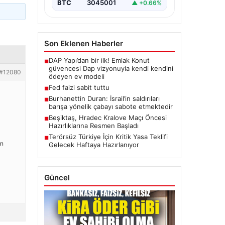
BTC
3045001
▲ +0.66%
Son Eklenen Haberler
DAP Yapı’dan bir ilk! Emlak Konut
■
güvencesi Dap vizyonuyla kendi kendini
#12080
ödeyen ev modeli
Fed faizi sabit tuttu
■
Burhanettin Duran: İsrail’in saldırıları
■
barışa yönelik çabayı sabote etmektedir
Beşiktaş, Hradec Kralove Maçı Öncesi
■
Hazırlıklarına Resmen Başladı
Terörsüz Türkiye İçin Kritik Yasa Teklifi
■
in
Gelecek Haftaya Hazırlanıyor
Güncel