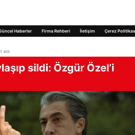
Güncel Haberler
Firma Rehberi
İletişim
Çerez Politikas
f aldı
aşıp sildi: Özgür Özel’i