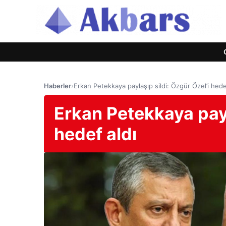
Haberler
›
Erkan Petekkaya paylaşıp sildi: Özgür Özel’i hede
Erkan Petekkaya payl
hedef aldı