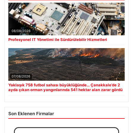
08/08/2026
Profesyonel IT Yönetimi ile Sürdürülebilir Hizmetleri
07/08/2026
Yaklaşık 758 futbol sahası büyüklüğünde… Çanakkale’de 2
ayda çıkan orman yangınlarında 541 hektar alan zarar gördü
Son Eklenen Firmalar