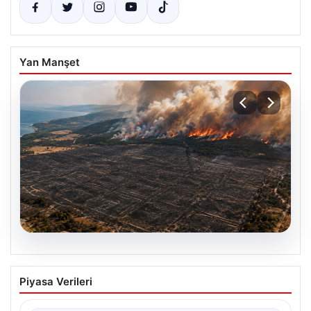
Yan Manşet
07.08.2026
Yaklaşık 758 futbol sahası
Piyasa Verileri
büyüklüğünde… Çanakkale’de 2 ayda
çıkan orman yangınlarında 541 hektar