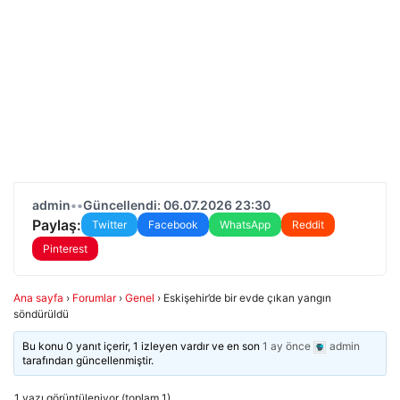
admin
•
•
Güncellendi: 06.07.2026 23:30
Paylaş:
Twitter
Facebook
WhatsApp
Reddit
Pinterest
Ana sayfa
›
Forumlar
›
Genel
›
Eskişehir’de bir evde çıkan yangın
söndürüldü
Bu konu 0 yanıt içerir, 1 izleyen vardır ve en son
1 ay önce
admin
tarafından güncellenmiştir.
1 yazı görüntüleniyor (toplam 1)