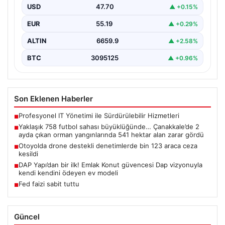
alan zarar gördü
USD
47.70
▲ +0.15%
EUR
55.19
▲ +0.29%
ALTIN
6659.9
▲ +2.58%
BTC
3095125
▲ +0.96%
Son Eklenen Haberler
Profesyonel IT Yönetimi ile Sürdürülebilir Hizmetleri
■
Yaklaşık 758 futbol sahası büyüklüğünde… Çanakkale’de 2
■
ayda çıkan orman yangınlarında 541 hektar alan zarar gördü
Otoyolda drone destekli denetimlerde bin 123 araca ceza
■
kesildi
DAP Yapı’dan bir ilk! Emlak Konut güvencesi Dap vizyonuyla
■
kendi kendini ödeyen ev modeli
Fed faizi sabit tuttu
■
Güncel