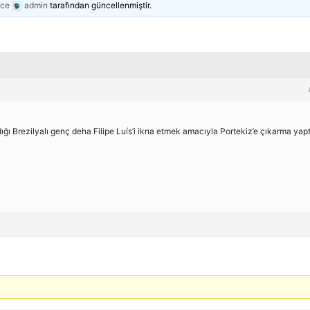
nce
admin
tarafından güncellenmiştir.
rdığı Brezilyalı genç deha Filipe Luís’i ikna etmek amacıyla Portekiz’e çıkarma yapt