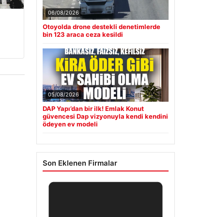
06/08/2026
Otoyolda drone destekli denetimlerde
bin 123 araca ceza kesildi
05/08/2026
DAP Yapı’dan bir ilk! Emlak Konut
güvencesi Dap vizyonuyla kendi kendini
ödeyen ev modeli
Son Eklenen Firmalar