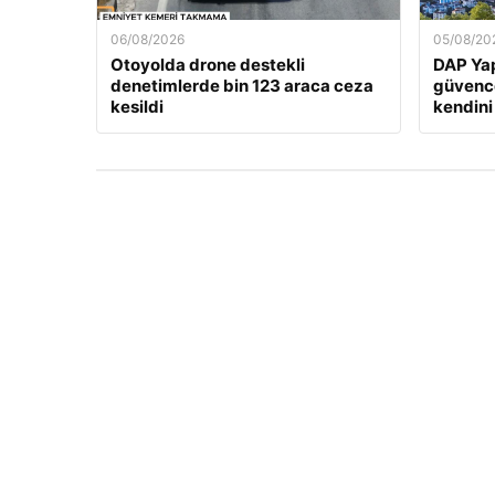
06/08/2026
05/08/20
Otoyolda drone destekli
DAP Yap
denetimlerde bin 123 araca ceza
güvence
kesildi
kendini