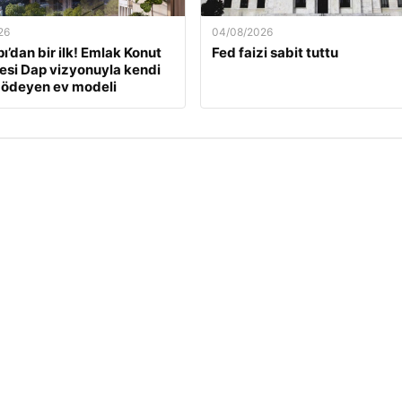
26
04/08/2026
ı’dan bir ilk! Emlak Konut
Fed faizi sabit tuttu
si Dap vizyonuyla kendi
 ödeyen ev modeli