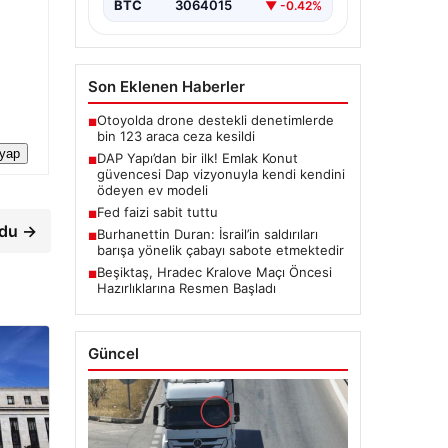
BTC
3064015
▼ -0.42%
Son Eklenen Haberler
Otoyolda drone destekli denetimlerde
■
bin 123 araca ceza kesildi
 yap
DAP Yapı’dan bir ilk! Emlak Konut
■
güvencesi Dap vizyonuyla kendi kendini
ödeyen ev modeli
Fed faizi sabit tuttu
■
rdu →
Burhanettin Duran: İsrail’in saldırıları
■
barışa yönelik çabayı sabote etmektedir
Beşiktaş, Hradec Kralove Maçı Öncesi
■
Hazırlıklarına Resmen Başladı
Güncel