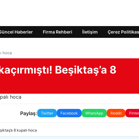
Güncel Haberler
Firma Rehberi
İletişim
Çerez Politikas
lı hoca
açırmıştı! Beşiktaş’a 8
Paylaş:
Twitter
Facebook
WhatsApp
Reddit
Pinte
şiktaş’a 8 kupalı hoca