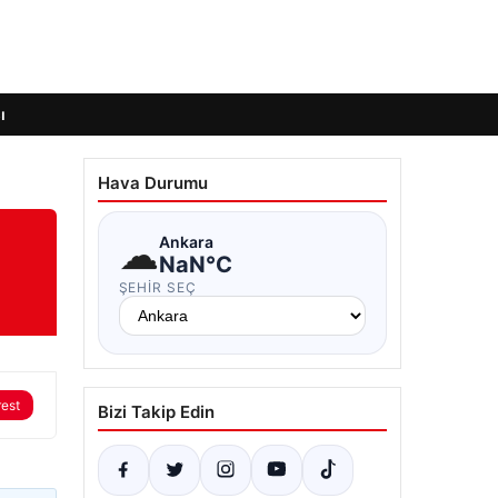
ı
Hava Durumu
☁
Ankara
NaN°C
ŞEHIR SEÇ
rest
Bizi Takip Edin