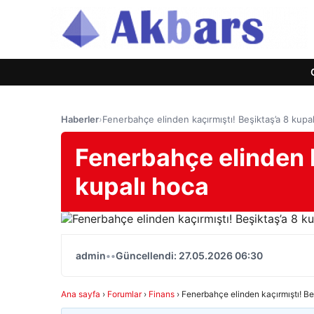
Haberler
›
Fenerbahçe elinden kaçırmıştı! Beşiktaş’a 8 kupa
Fenerbahçe elinden k
kupalı hoca
admin
•
•
Güncellendi: 27.05.2026 06:30
Ana sayfa
›
Forumlar
›
Finans
›
Fenerbahçe elinden kaçırmıştı! Be