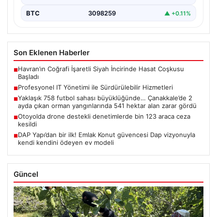
BTC
3098259
▲ +0.11%
Son Eklenen Haberler
Havran’ın Coğrafi İşaretli Siyah İncirinde Hasat Coşkusu
■
Başladı
Profesyonel IT Yönetimi ile Sürdürülebilir Hizmetleri
■
Yaklaşık 758 futbol sahası büyüklüğünde… Çanakkale’de 2
■
ayda çıkan orman yangınlarında 541 hektar alan zarar gördü
Otoyolda drone destekli denetimlerde bin 123 araca ceza
■
kesildi
DAP Yapı’dan bir ilk! Emlak Konut güvencesi Dap vizyonuyla
■
kendi kendini ödeyen ev modeli
Güncel