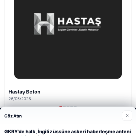
Enes Kaplan Avukatlık Bürosu
28/04/2026
×
Göz Atın
Web sitemizi nasıl kullandığınızı daha iyi anlayabilmek,
deneyiminizi kişiselleştirmek ve geliştirmek amacıyla çerezler
kullanıyoruz.
Çerez Politikamız
GKRY’de halk, İngiliz üssüne askeri haberleşme anteni