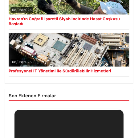
08/08/2026
Havran’ın Coğrafi İşaretli Siyah İncirinde Hasat Coşkusu
Başladı
08/08/2026
Profesyonel IT Yönetimi ile Sürdürülebilir Hizmetleri
Son Eklenen Firmalar