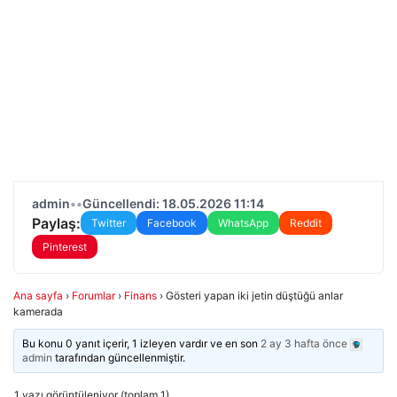
admin
•
•
Güncellendi: 18.05.2026 11:14
Paylaş:
Twitter
Facebook
WhatsApp
Reddit
Pinterest
Ana sayfa
›
Forumlar
›
Finans
›
Gösteri yapan iki jetin düştüğü anlar
kamerada
Bu konu 0 yanıt içerir, 1 izleyen vardır ve en son
2 ay 3 hafta önce
admin
tarafından güncellenmiştir.
1 yazı görüntüleniyor (toplam 1)