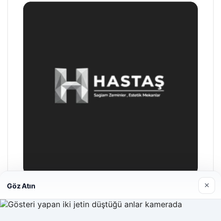
×
Göz Atın
Enes Kaplan Avukatlık Bürosu
28/04/2026