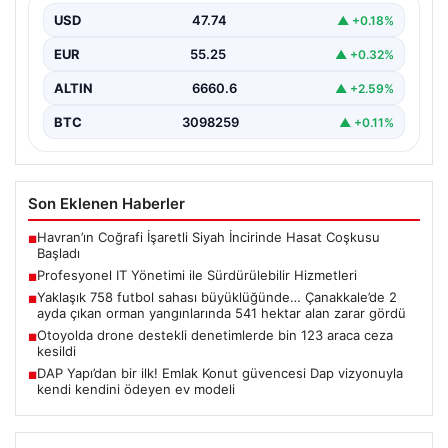
parklarını sürekli periyotlarla yenilemektedir. Bu
USD
47.74
▲ +0.18%
güncelleme operasyonlarında kenara…
EUR
55.25
▲ +0.32%
ALTIN
6660.6
▲ +2.59%
BTC
3098259
▲ +0.11%
Son Eklenen Haberler
Havran’ın Coğrafi İşaretli Siyah İncirinde Hasat Coşkusu
■
Başladı
Profesyonel IT Yönetimi ile Sürdürülebilir Hizmetleri
■
Yaklaşık 758 futbol sahası büyüklüğünde… Çanakkale’de 2
■
ayda çıkan orman yangınlarında 541 hektar alan zarar gördü
Otoyolda drone destekli denetimlerde bin 123 araca ceza
■
kesildi
DAP Yapı’dan bir ilk! Emlak Konut güvencesi Dap vizyonuyla
■
kendi kendini ödeyen ev modeli