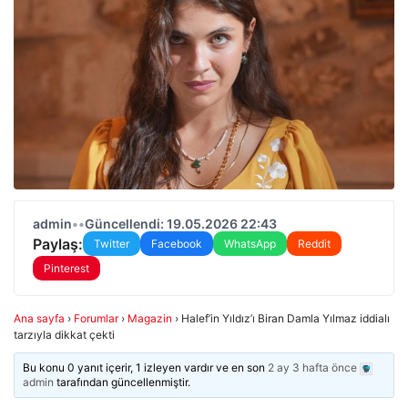
admin
•
•
Güncellendi: 19.05.2026 22:43
Paylaş:
Twitter
Facebook
WhatsApp
Reddit
Pinterest
Ana sayfa
›
Forumlar
›
Magazin
›
Halef’in Yıldız’ı Biran Damla Yılmaz iddialı
tarzıyla dikkat çekti
Bu konu 0 yanıt içerir, 1 izleyen vardır ve en son
2 ay 3 hafta önce
admin
tarafından güncellenmiştir.