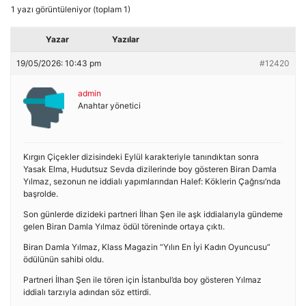
1 yazı görüntüleniyor (toplam 1)
Yazar
Yazılar
19/05/2026: 10:43 pm
#12420
admin
Anahtar yönetici
Kırgın Çiçekler dizisindeki Eylül karakteriyle tanındıktan sonra
Yasak Elma, Hudutsuz Sevda dizilerinde boy gösteren Biran Damla
Yılmaz, sezonun ne iddialı yapımlarından Halef: Köklerin Çağrısı’nda
başrolde.
Son günlerde dizideki partneri İlhan Şen ile aşk iddialarıyla gündeme
gelen Biran Damla Yılmaz ödül töreninde ortaya çıktı.
Biran Damla Yılmaz, Klass Magazin “Yılın En İyi Kadın Oyuncusu”
ödülünün sahibi oldu.
Partneri İlhan Şen ile tören için İstanbul’da boy gösteren Yılmaz
iddialı tarzıyla adından söz ettirdi.