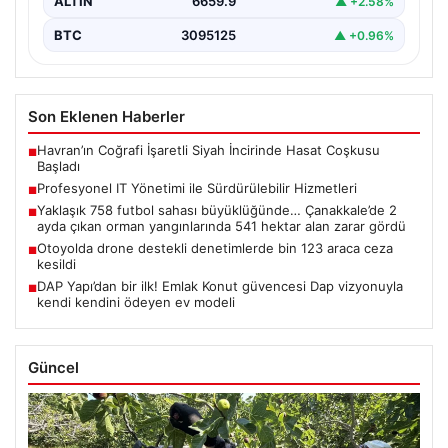
ALTIN
6659.9
▲ +2.58%
BTC
3095125
▲ +0.96%
Son Eklenen Haberler
Havran’ın Coğrafi İşaretli Siyah İncirinde Hasat Coşkusu
■
Başladı
Profesyonel IT Yönetimi ile Sürdürülebilir Hizmetleri
■
Yaklaşık 758 futbol sahası büyüklüğünde… Çanakkale’de 2
■
ayda çıkan orman yangınlarında 541 hektar alan zarar gördü
Otoyolda drone destekli denetimlerde bin 123 araca ceza
■
kesildi
DAP Yapı’dan bir ilk! Emlak Konut güvencesi Dap vizyonuyla
■
kendi kendini ödeyen ev modeli
Güncel