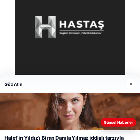
×
Göz Atın
Enes Kaplan Avukatlık Bürosu
28/04/2026
Web sitemizi nasıl kullandığınızı daha iyi anlayabilmek,
Güncel Haberler
deneyiminizi kişiselleştirmek ve geliştirmek amacıyla çerezler
kullanıyoruz.
Çerez Politikamız
Halef’in Yıldız’ı Biran Damla Yılmaz iddialı tarzıyla