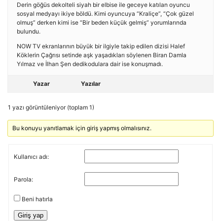
Derin göğüs dekolteli siyah bir elbise ile geceye katılan oyuncu
sosyal medyayı ikiye böldü. Kimi oyuncuya “Kraliçe”, “Çok güzel
olmuş” derken kimi ise “Bir beden küçük gelmiş” yorumlarında
bulundu.
NOW TV ekranlarının büyük bir ilgiyle takip edilen dizisi Halef
Köklerin Çağrısı setinde aşk yaşadıkları söylenen Biran Damla
Yılmaz ve İlhan Şen dedikodulara dair ise konuşmadı.
Yazar
Yazılar
1 yazı görüntüleniyor (toplam 1)
Bu konuyu yanıtlamak için giriş yapmış olmalısınız.
Kullanıcı adı:
Parola:
Beni hatırla
Giriş yap