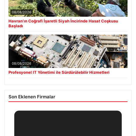
08/08/2026
Havran’ın Coğrafi İşaretli Siyah İncirinde Hasat Coşkusu
Başladı
08/08/2026
Profesyonel IT Yönetimi ile Sürdürülebilir Hizmetleri
Son Eklenen Firmalar