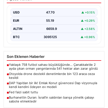
bin 123 araca ceza kesildi
Gaziantep’te Temmuz ayı boyunca jandarma ekiplerinin
sürdürdüğü drone destekli otoyol denetimlerinde
USD
47.70
▲ +0.15%
yoğun bir kontrol…
EUR
55.19
▲ +0.29%
ALTIN
6659.9
▲ +2.58%
BTC
3095125
▲ +0.96%
Son Eklenen Haberler
Yaklaşık 758 futbol sahası büyüklüğünde… Çanakkale’de 2
■
ayda çıkan orman yangınlarında 541 hektar alan zarar gördü
Otoyolda drone destekli denetimlerde bin 123 araca ceza
■
kesildi
DAP Yapı’dan bir ilk! Emlak Konut güvencesi Dap vizyonuyla
■
kendi kendini ödeyen ev modeli
Fed faizi sabit tuttu
■
Burhanettin Duran: İsrail’in saldırıları barışa yönelik çabayı
■
sabote etmektedir