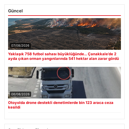
Güncel
07/08/2026
Yaklaşık 758 futbol sahası büyüklüğünde… Çanakkale’de 2
ayda çıkan orman yangınlarında 541 hektar alan zarar gördü
06/08/2026
Otoyolda drone destekli denetimlerde bin 123 araca ceza
kesildi