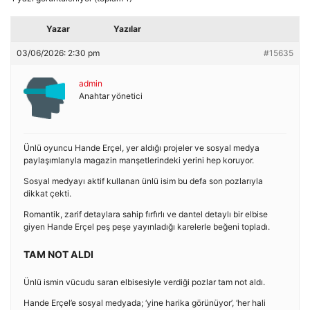
Yazar
Yazılar
03/06/2026: 2:30 pm
#15635
admin
Anahtar yönetici
Ünlü oyuncu Hande Erçel, yer aldığı projeler ve sosyal medya
paylaşımlarıyla magazin manşetlerindeki yerini hep koruyor.
Sosyal medyayı aktif kullanan ünlü isim bu defa son pozlarıyla
dikkat çekti.
Romantik, zarif detaylara sahip fırfırlı ve dantel detaylı bir elbise
giyen Hande Erçel peş peşe yayınladığı karelerle beğeni topladı.
TAM NOT ALDI
Ünlü ismin vücudu saran elbisesiyle verdiği pozlar tam not aldı.
Hande Erçel’e sosyal medyada; ‘yine harika görünüyor’, ‘her hali