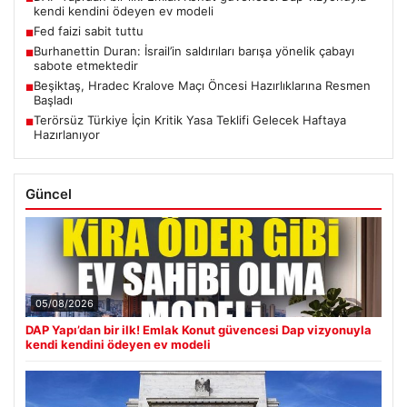
kendi kendini ödeyen ev modeli
Fed faizi sabit tuttu
■
Burhanettin Duran: İsrail’in saldırıları barışa yönelik çabayı
■
sabote etmektedir
Beşiktaş, Hradec Kralove Maçı Öncesi Hazırlıklarına Resmen
■
Başladı
Terörsüz Türkiye İçin Kritik Yasa Teklifi Gelecek Haftaya
■
Hazırlanıyor
Güncel
05/08/2026
DAP Yapı’dan bir ilk! Emlak Konut güvencesi Dap vizyonuyla
kendi kendini ödeyen ev modeli