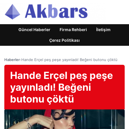
Güncel Haberler
Firma Rehberi
İletişim
Çerez Politikası
Haberler
›
Hande Erçel peş peşe yayınladı! Beğeni butonu çöktü
Hande Erçel peş peşe
yayınladı! Beğeni
butonu çöktü