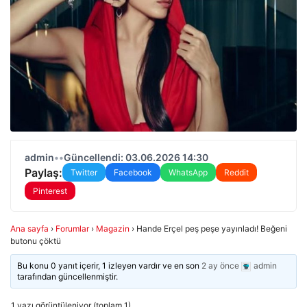
admin
•
•
Güncellendi: 03.06.2026 14:30
Paylaş:
Twitter
Facebook
WhatsApp
Reddit
Pinterest
Ana sayfa
›
Forumlar
›
Magazin
›
Hande Erçel peş peşe yayınladı! Beğeni
butonu çöktü
Bu konu 0 yanıt içerir, 1 izleyen vardır ve en son
2 ay önce
admin
tarafından güncellenmiştir.
1 yazı görüntüleniyor (toplam 1)