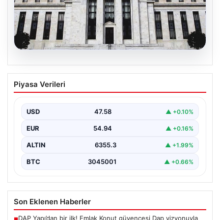
04.08.2026
Fed faizi sabit tuttu
Piyasa Verileri
USD
47.58
▲ +0.10%
EUR
54.94
▲ +0.16%
ALTIN
6355.3
▲ +1.99%
BTC
3045001
▲ +0.66%
Son Eklenen Haberler
DAP Yapı’dan bir ilk! Emlak Konut güvencesi Dap vizyonuyla
■