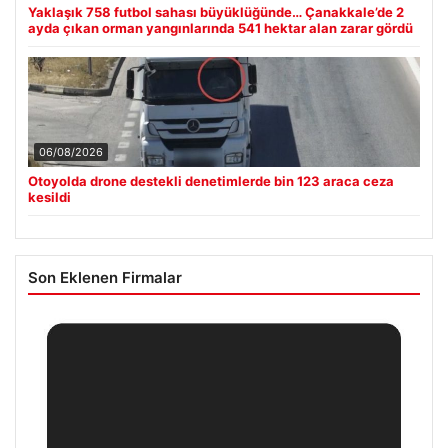
Yaklaşık 758 futbol sahası büyüklüğünde… Çanakkale’de 2
ayda çıkan orman yangınlarında 541 hektar alan zarar gördü
06/08/2026
Otoyolda drone destekli denetimlerde bin 123 araca ceza
kesildi
Son Eklenen Firmalar