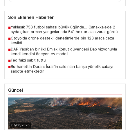
Son Eklenen Haberler
Yaklaşık 758 futbol sahası büyüklüğünde… Çanakkale’de 2
■
ayda çıkan orman yangınlarında 541 hektar alan zarar gördü
Otoyolda drone destekli denetimlerde bin 123 araca ceza
■
kesildi
DAP Yapı’dan bir ilk! Emlak Konut güvencesi Dap vizyonuyla
■
kendi kendini ödeyen ev modeli
Fed faizi sabit tuttu
■
Burhanettin Duran: İsrail’in saldırıları barışa yönelik çabayı
■
sabote etmektedir
Güncel
07/08/2026