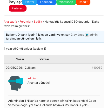
Paylaş:
Twitter
Facebook
WhatsApp
Reddit
Pinterest
Ana sayfa
›
Forumlar
›
Sağlık
›
Hantavirüs kabusu! DSÖ duyurdu: “Daha
fazla vaka çıkabilir”
Bu konu 0 yanıt içerir, 1 izleyen vardır ve en son
3 ay önce
admin
tarafından güncellenmiştir.
1 yazı görüntüleniyor (toplam 1)
Yazar
Yazılar
09/05/2026: 12:26 am
#10059
admin
Anahtar yönetici
Arjantin’den 1 Nisan’da hareket ederek Afrika’nın batısındaki Cabo
Verde’ye doğru yol alan Hollanda bayraklı MV Hondius yolcu