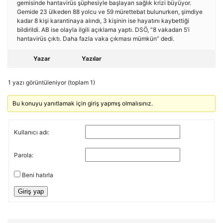
gemisinde hantavirüs şüphesiyle başlayan sağlık krizi büyüyor.
Gemide 23 ülkeden 88 yolcu ve 59 mürettebat bulunurken, şimdiye
kadar 8 kişi karantinaya alındı, 3 kişinin ise hayatını kaybettiği
bildirildi. AB ise olayla ilgili açıklama yaptı. DSÖ, “8 vakadan 5’i
hantavirüs çıktı. Daha fazla vaka çıkması mümkün” dedi.
Yazar
Yazılar
1 yazı görüntüleniyor (toplam 1)
Bu konuyu yanıtlamak için giriş yapmış olmalısınız.
Kullanıcı adı:
Parola:
Beni hatırla
Giriş yap