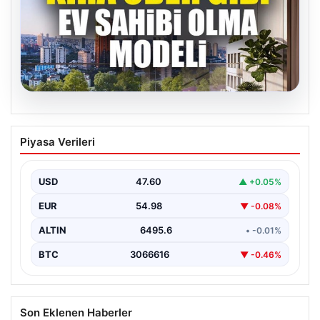
05.08.2026
DAP Yapı’dan bir ilk! Emlak Konut
Piyasa Verileri
güvencesi Dap vizyonuyla kendi
kendini ödeyen ev modeli
USD
47.60
▲ +0.05%
EUR
54.98
▼ -0.08%
ALTIN
6495.6
• -0.01%
BTC
3066616
▼ -0.46%
Son Eklenen Haberler