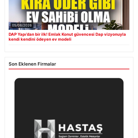
05/08/2026
DAP Yapı’dan bir ilk! Emlak Konut güvencesi Dap vizyonuyla
kendi kendini ödeyen ev modeli
Son Eklenen Firmalar