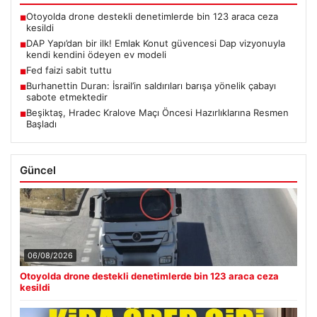
Otoyolda drone destekli denetimlerde bin 123 araca ceza
■
kesildi
DAP Yapı’dan bir ilk! Emlak Konut güvencesi Dap vizyonuyla
■
kendi kendini ödeyen ev modeli
Fed faizi sabit tuttu
■
Burhanettin Duran: İsrail’in saldırıları barışa yönelik çabayı
■
sabote etmektedir
Beşiktaş, Hradec Kralove Maçı Öncesi Hazırlıklarına Resmen
■
Başladı
Güncel
06/08/2026
Otoyolda drone destekli denetimlerde bin 123 araca ceza
kesildi