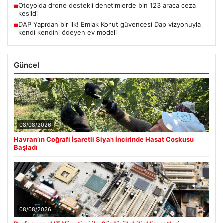
Otoyolda drone destekli denetimlerde bin 123 araca ceza
■
kesildi
DAP Yapı’dan bir ilk! Emlak Konut güvencesi Dap vizyonuyla
■
kendi kendini ödeyen ev modeli
Güncel
08/08/2026
Havran’ın Coğrafi İşaretli Siyah İncirinde Hasat Coşkusu
Başladı
08/08/2026