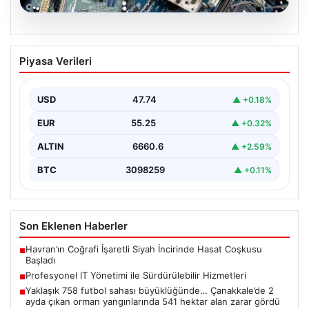
08.08.2026
Profesyonel IT Yönetimi ile
Piyasa Verileri
Sürdürülebilir Hizmetleri
Günümüzde değişen dijitalleşme ile kurumlar donanım
parklarını sürekli periyotlarla yenilemektedir. Bu
USD
47.74
▲ +0.18%
güncelleme operasyonlarında kenara…
EUR
55.25
▲ +0.32%
ALTIN
6660.6
▲ +2.59%
BTC
3098259
▲ +0.11%
Son Eklenen Haberler
Havran’ın Coğrafi İşaretli Siyah İncirinde Hasat Coşkusu
■
Başladı
Profesyonel IT Yönetimi ile Sürdürülebilir Hizmetleri
■
Yaklaşık 758 futbol sahası büyüklüğünde… Çanakkale’de 2
■
ayda çıkan orman yangınlarında 541 hektar alan zarar gördü