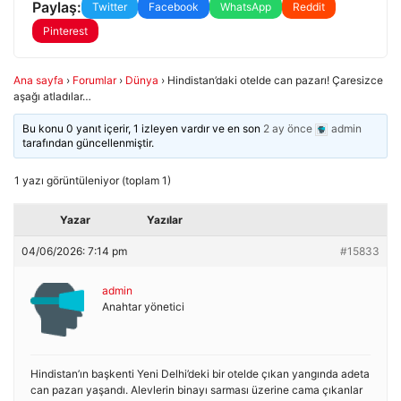
Paylaş:
Twitter
Facebook
WhatsApp
Reddit
Pinterest
Ana sayfa
›
Forumlar
›
Dünya
›
Hindistan’daki otelde can pazarı! Çaresizce
aşağı atladılar…
Bu konu 0 yanıt içerir, 1 izleyen vardır ve en son
2 ay önce
admin
tarafından güncellenmiştir.
1 yazı görüntüleniyor (toplam 1)
Yazar
Yazılar
04/06/2026: 7:14 pm
#15833
admin
Anahtar yönetici
Hindistan’ın başkenti Yeni Delhi’deki bir otelde çıkan yangında adeta
can pazarı yaşandı. Alevlerin binayı sarması üzerine cama çıkanlar