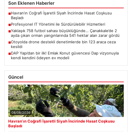
Son Eklenen Haberler
Havran’ın Coğrafi İşaretli Siyah İncirinde Hasat Coşkusu
■
Başladı
Profesyonel IT Yönetimi ile Sürdürülebilir Hizmetleri
■
Yaklaşık 758 futbol sahası büyüklüğünde… Çanakkale’de 2
■
ayda çıkan orman yangınlarında 541 hektar alan zarar gördü
Otoyolda drone destekli denetimlerde bin 123 araca ceza
■
kesildi
DAP Yapı’dan bir ilk! Emlak Konut güvencesi Dap vizyonuyla
■
kendi kendini ödeyen ev modeli
Güncel
08/08/2026
Havran’ın Coğrafi İşaretli Siyah İncirinde Hasat Coşkusu
Başladı