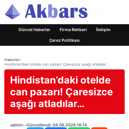
Güncel Haberler
Firma Rehberi
İletişim
Çerez Politikası
Haberler
›
Hindistan’daki otelde can pazarı! Çaresizce aşağı atladılar…
Hindistan’daki otelde
can pazarı! Çaresizce
aşağı atladılar…
admin
•
•
Güncellendi: 04.06.2026 19:14