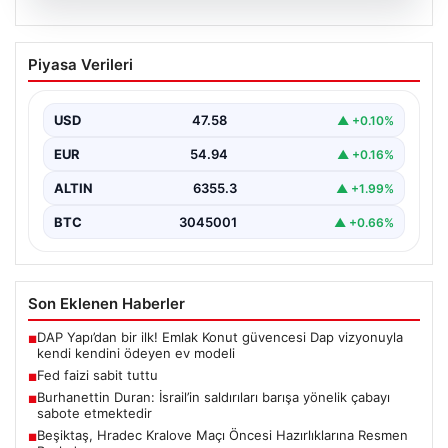
03.08.2026
Burhanettin Duran: İsrail’in saldırıları
Piyasa Verileri
barışa yönelik çabayı sabote
etmektedir
USD
47.58
▲ +0.10%
EUR
54.94
▲ +0.16%
ALTIN
6355.3
▲ +1.99%
BTC
3045001
▲ +0.66%
Son Eklenen Haberler
DAP Yapı’dan bir ilk! Emlak Konut güvencesi Dap vizyonuyla
■
kendi kendini ödeyen ev modeli
Fed faizi sabit tuttu
■
Burhanettin Duran: İsrail’in saldırıları barışa yönelik çabayı
■
sabote etmektedir
Beşiktaş, Hradec Kralove Maçı Öncesi Hazırlıklarına Resmen
■