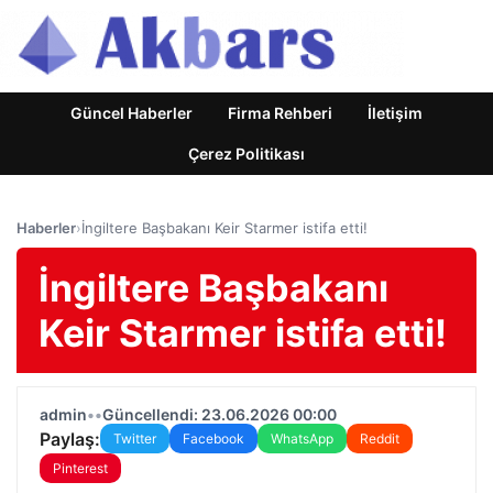
Güncel Haberler
Firma Rehberi
İletişim
Çerez Politikası
Haberler
›
İngiltere Başbakanı Keir Starmer istifa etti!
İngiltere Başbakanı
Keir Starmer istifa etti!
admin
•
•
Güncellendi: 23.06.2026 00:00
Paylaş:
Twitter
Facebook
WhatsApp
Reddit
Pinterest