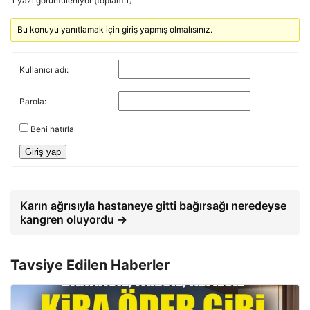
1 yazı görüntüleniyor (toplam 1)
Bu konuyu yanıtlamak için giriş yapmış olmalısınız.
Kullanıcı adı:
Parola:
Beni hatırla
Giriş yap
Karın ağrısıyla hastaneye gitti bağırsağı neredeyse
kangren oluyordu →
Tavsiye Edilen Haberler