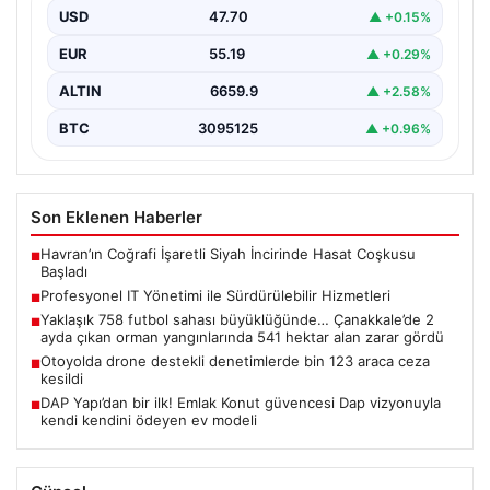
parklarını sürekli periyotlarla yenilemektedir. Bu
USD
47.70
▲ +0.15%
güncelleme operasyonlarında kenara…
EUR
55.19
▲ +0.29%
ALTIN
6659.9
▲ +2.58%
BTC
3095125
▲ +0.96%
Son Eklenen Haberler
Havran’ın Coğrafi İşaretli Siyah İncirinde Hasat Coşkusu
■
Başladı
Profesyonel IT Yönetimi ile Sürdürülebilir Hizmetleri
■
Yaklaşık 758 futbol sahası büyüklüğünde… Çanakkale’de 2
■
ayda çıkan orman yangınlarında 541 hektar alan zarar gördü
Otoyolda drone destekli denetimlerde bin 123 araca ceza
■
kesildi
DAP Yapı’dan bir ilk! Emlak Konut güvencesi Dap vizyonuyla
■
kendi kendini ödeyen ev modeli