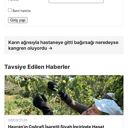
Beni hatırla
Giriş yap
Karın ağrısıyla hastaneye gitti bağırsağı neredeyse
kangren oluyordu →
Tavsiye Edilen Haberler
08/08/2026
Havran’ın Coğrafi İşaretli Siyah İncirinde Hasat