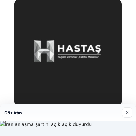
×
Göz Atın
Enes Kaplan Avukatlık Bürosu
28/04/2026