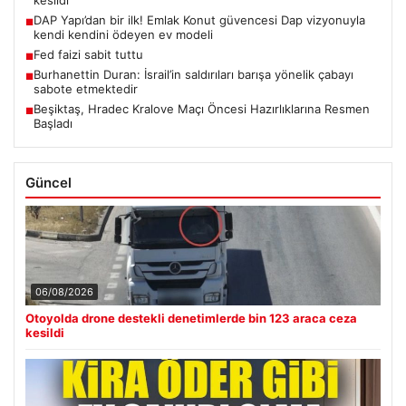
kesildi
DAP Yapı’dan bir ilk! Emlak Konut güvencesi Dap vizyonuyla
■
kendi kendini ödeyen ev modeli
Fed faizi sabit tuttu
■
Burhanettin Duran: İsrail’in saldırıları barışa yönelik çabayı
■
sabote etmektedir
Beşiktaş, Hradec Kralove Maçı Öncesi Hazırlıklarına Resmen
■
Başladı
Güncel
06/08/2026
Otoyolda drone destekli denetimlerde bin 123 araca ceza
kesildi