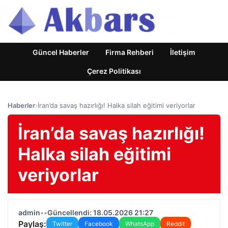
Güncel Haberler
Firma Rehberi
İletişim
Çerez Politikası
Haberler
›
İran’da savaş hazırlığı! Halka silah eğitimi veriyorlar
İran’da savaş hazırlığı!
Halka silah eğitimi
veriyorlar
admin
•
•
Güncellendi: 18.05.2026 21:27
Paylaş:
Twitter
Facebook
WhatsApp
Reddit