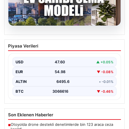
05.08.2026
DAP Yapı’dan bir ilk! Emlak Konut
Piyasa Verileri
güvencesi Dap vizyonuyla kendi
kendini ödeyen ev modeli
USD
47.60
▲ +0.05%
EUR
54.98
▼ -0.08%
ALTIN
6495.6
• -0.01%
BTC
3066616
▼ -0.46%
Son Eklenen Haberler
Otoyolda drone destekli denetimlerde bin 123 araca ceza
■