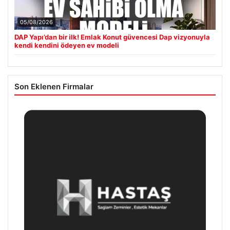
05/08/2026
DAP Yapı’dan bir ilk! Emlak Konut güvencesi Dap vizyonuyla
kendi kendini ödeyen ev modeli
Son Eklenen Firmalar