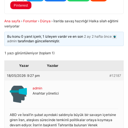
Pinterest
Ana sayfa
›
Forumlar
›
Dünya
›
İran’da savaş hazırlığı! Halka silah eğitimi
veriyorlar
Bu konu 0 yanıt içerir, 1 izleyen vardır ve en son
2 ay 2 hafta önce
admin
tarafından güncellenmiştir.
1 yazı görüntüleniyor (toplam 1)
Yazar
Yazılar
18/05/2026: 9:27 pm
#12187
admin
Anahtar yönetici
ABD ve İsrail’in şubat ayındaki saldırıyla büyük bir savaşın içerisine
giren İran, ateşkes sürecinde temkinli politikalar ortaya koymaya
devam ediyor. İran’ın başkenti Tahran’da bulunan Venek