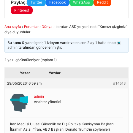
Paylaş:
Twitter
Facebook
WhatsApp
Reddit
Pinterest
Ana sayfa
›
Forumlar
›
Dünya
›
İran’dan ABD’ye yeni rest! “Kırmızı çizgimiz”
diye duyurdular
Bu konu 0 yanıt içerir, 1 izleyen vardır ve en son
2 ay 1 hafta önce
admin
tarafından güncellenmiştir.
1 yazı görüntüleniyor (toplam 1)
Yazar
Yazılar
29/05/2026: 6:59 am
#14513
admin
Anahtar yönetici
İran Meclisi Ulusal Güvenlik ve Dış Politika Komisyonu Başkanı
İbrahim Azizi, “İran, ABD Başkanı Donald Trump’ın söylemleri