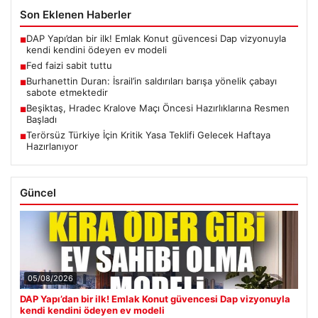
Son Eklenen Haberler
DAP Yapı’dan bir ilk! Emlak Konut güvencesi Dap vizyonuyla
■
kendi kendini ödeyen ev modeli
Fed faizi sabit tuttu
■
Burhanettin Duran: İsrail’in saldırıları barışa yönelik çabayı
■
sabote etmektedir
Beşiktaş, Hradec Kralove Maçı Öncesi Hazırlıklarına Resmen
■
Başladı
Terörsüz Türkiye İçin Kritik Yasa Teklifi Gelecek Haftaya
■
Hazırlanıyor
Güncel
05/08/2026
DAP Yapı’dan bir ilk! Emlak Konut güvencesi Dap vizyonuyla
kendi kendini ödeyen ev modeli