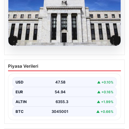
04.08.2026
Fed faizi sabit tuttu
Piyasa Verileri
USD
47.58
▲ +0.10%
EUR
54.94
▲ +0.16%
ALTIN
6355.3
▲ +1.99%
BTC
3045001
▲ +0.66%