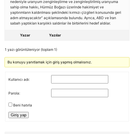
nedeniyle uranyum zenginleştirme ve zenginleştirilmiş uranyuma
sahip olma hakkı, Hürmüz Boğazı üzerinde hakimiyet ve
yaptırımların kaldırılması şeklindeki kırmızı çizgileri konusunda geri
adım atmayacaktır” açıklamasında bulundu. Ayrıca, ABD ve İran
sabah yaptıkları karşılıklı saldırılar ile birbirlerini hedef aldılar.
Yazar
Yazılar
1 yazı görüntüleniyor (toplam 1)
Bu konuyu yanıtlamak için giriş yapmış olmalısınız.
Kullanıcı adı:
Parola:
Beni hatırla
Giriş yap