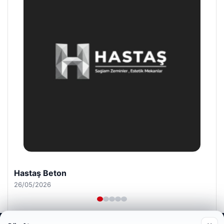
Enes Kaplan Avukatlık Bürosu
28/04/2026