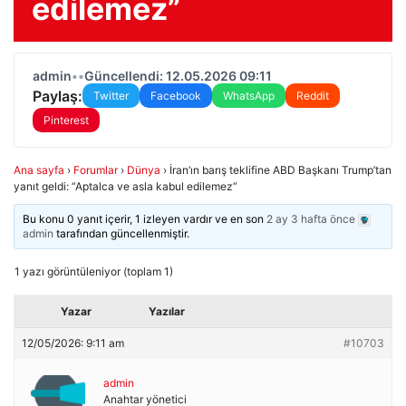
edilemez”
admin
•
•
Güncellendi: 12.05.2026 09:11
Paylaş:
Twitter
Facebook
WhatsApp
Reddit
Pinterest
Ana sayfa
›
Forumlar
›
Dünya
›
İran’ın barış teklifine ABD Başkanı Trump’tan
yanıt geldi: “Aptalca ve asla kabul edilemez”
Bu konu 0 yanıt içerir, 1 izleyen vardır ve en son
2 ay 3 hafta önce
admin
tarafından güncellenmiştir.
1 yazı görüntüleniyor (toplam 1)
Yazar
Yazılar
12/05/2026: 9:11 am
#10703
admin
Anahtar yönetici