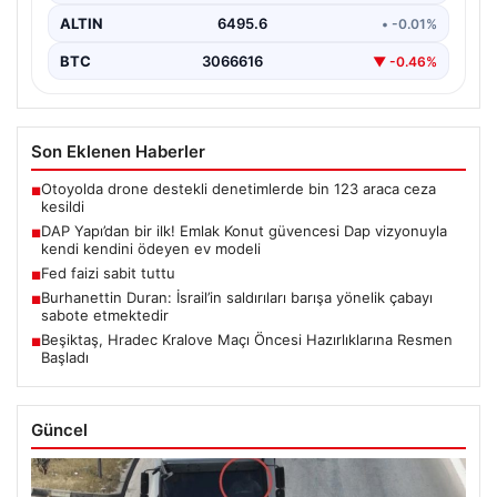
ALTIN
6495.6
• -0.01%
BTC
3066616
▼ -0.46%
Son Eklenen Haberler
Otoyolda drone destekli denetimlerde bin 123 araca ceza
■
kesildi
DAP Yapı’dan bir ilk! Emlak Konut güvencesi Dap vizyonuyla
■
kendi kendini ödeyen ev modeli
Fed faizi sabit tuttu
■
Burhanettin Duran: İsrail’in saldırıları barışa yönelik çabayı
■
sabote etmektedir
Beşiktaş, Hradec Kralove Maçı Öncesi Hazırlıklarına Resmen
■
Başladı
Güncel