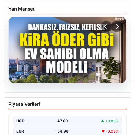
Yan Manşet
05.08.2026
DAP Yapı’dan bir ilk! Emlak Konut
Piyasa Verileri
güvencesi Dap vizyonuyla kendi
kendini ödeyen ev modeli
USD
47.60
▲ +0.05%
EUR
54.98
▼ -0.08%