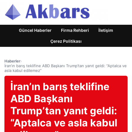
Güncel Haberler
Firma Rehberi
İletişim
Çerez Politikası
Haberler
›
İran’ın barış teklifine ABD Başkanı Trump’tan yanıt geldi: “Aptalca ve
asla kabul edilemez”
İran’ın barış teklifine
ABD Başkanı
Trump’tan yanıt geldi:
“Aptalca ve asla kabul