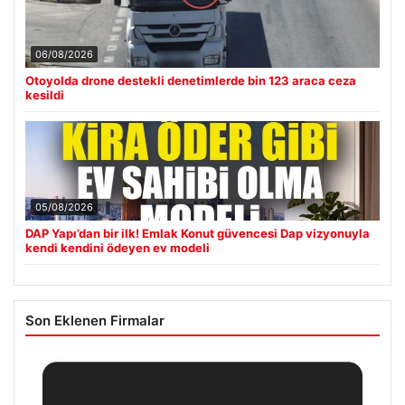
06/08/2026
Otoyolda drone destekli denetimlerde bin 123 araca ceza
kesildi
05/08/2026
DAP Yapı’dan bir ilk! Emlak Konut güvencesi Dap vizyonuyla
kendi kendini ödeyen ev modeli
Son Eklenen Firmalar