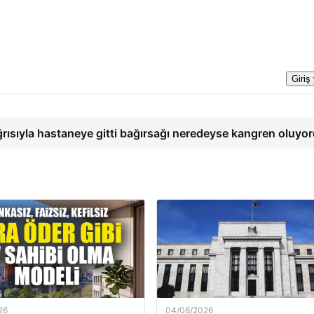
Giriş
ğrısıyla hastaneye gitti bağırsağı neredeyse kangren oluyo
26
04/08/2026