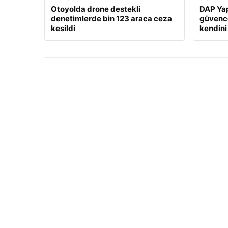
Otoyolda drone destekli
DAP Yap
denetimlerde bin 123 araca ceza
güvence
kesildi
kendini