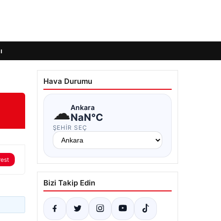
ı
Hava Durumu
!
☁
Ankara
NaN°C
ŞEHIR SEÇ
rest
Bizi Takip Edin