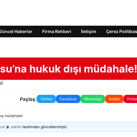
Güncel Haberler
Firma Rehberi
İletişim
Çerez Politikas
osu’na hukuk dışı müdahale
Paylaş:
Twitter
Facebook
WhatsApp
Reddit
Pinte
dışı müdahale!
nce
admin
tarafından güncellenmiştir.