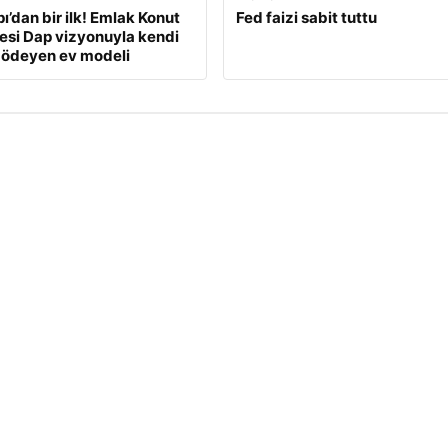
ı’dan bir ilk! Emlak Konut
Fed faizi sabit tuttu
si Dap vizyonuyla kendi
 ödeyen ev modeli