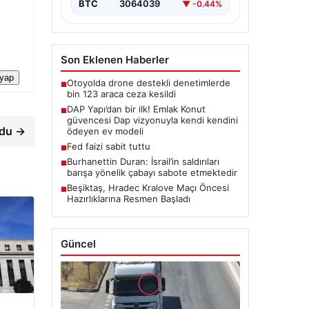
BTC
3064039
▼ -0.44%
Son Eklenen Haberler
 yap
Otoyolda drone destekli denetimlerde
■
bin 123 araca ceza kesildi
DAP Yapı’dan bir ilk! Emlak Konut
■
güvencesi Dap vizyonuyla kendi kendini
rdu →
ödeyen ev modeli
Fed faizi sabit tuttu
■
Burhanettin Duran: İsrail’in saldırıları
■
barışa yönelik çabayı sabote etmektedir
Beşiktaş, Hradec Kralove Maçı Öncesi
■
Hazırlıklarına Resmen Başladı
Güncel