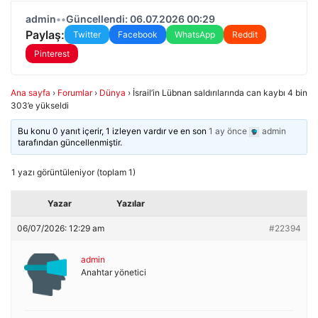
admin
•
•
Güncellendi: 06.07.2026 00:29
Paylaş:
Twitter
Facebook
WhatsApp
Reddit
Pinterest
Ana sayfa
›
Forumlar
›
Dünya
›
İsrail’in Lübnan saldırılarında can kaybı 4 bin
303’e yükseldi
Bu konu 0 yanıt içerir, 1 izleyen vardır ve en son
1 ay önce
admin
tarafından güncellenmiştir.
1 yazı görüntüleniyor (toplam 1)
Yazar
Yazılar
06/07/2026: 12:29 am
#22394
admin
Anahtar yönetici