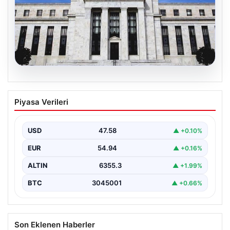
04.08.2026
Fed faizi sabit tuttu
Piyasa Verileri
USD
47.58
▲ +0.10%
EUR
54.94
▲ +0.16%
ALTIN
6355.3
▲ +1.99%
BTC
3045001
▲ +0.66%
Son Eklenen Haberler