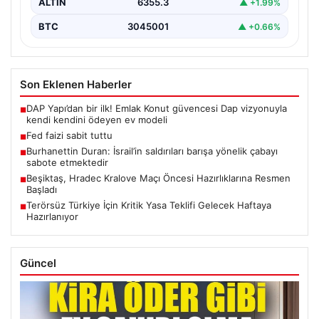
ALTIN
6355.3
▲ +1.99%
BTC
3045001
▲ +0.66%
Son Eklenen Haberler
DAP Yapı’dan bir ilk! Emlak Konut güvencesi Dap vizyonuyla
■
kendi kendini ödeyen ev modeli
Fed faizi sabit tuttu
■
Burhanettin Duran: İsrail’in saldırıları barışa yönelik çabayı
■
sabote etmektedir
Beşiktaş, Hradec Kralove Maçı Öncesi Hazırlıklarına Resmen
■
Başladı
Terörsüz Türkiye İçin Kritik Yasa Teklifi Gelecek Haftaya
■
Hazırlanıyor
Güncel