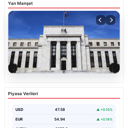
Yan Manşet
04.08.2026
Fed faizi sabit tuttu
Piyasa Verileri
USD
47.58
▲ +0.10%
EUR
54.94
▲ +0.16%