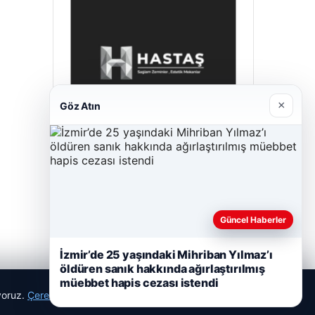
×
Göz Atın
Hastaş Beton
26/05/2026
Güncel Haberler
İzmir’de 25 yaşındaki Mihriban Yılmaz’ı
öldüren sanık hakkında ağırlaştırılmış
müebbet hapis cezası istendi
ıyoruz.
Çerez Politikamız
Reddet
Kabul Et