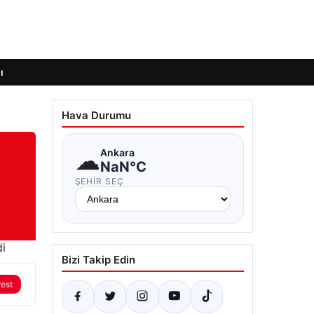
ı
Hava Durumu
☁
Ankara
NaN°C
ŞEHIR SEÇ
Bizi Takip Edin
rest