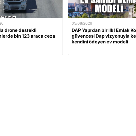
26
05/08/2026
a drone destekli
DAP Yapı’dan bir ilk! Emlak K
lerde bin 123 araca ceza
güvencesi Dap vizyonuyla ke
kendini ödeyen ev modeli