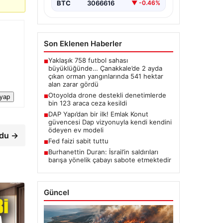
BTC
3066616
▼ -0.46%
Son Eklenen Haberler
Yaklaşık 758 futbol sahası
■
büyüklüğünde… Çanakkale’de 2 ayda
çıkan orman yangınlarında 541 hektar
alan zarar gördü
Otoyolda drone destekli denetimlerde
■
 yap
bin 123 araca ceza kesildi
DAP Yapı’dan bir ilk! Emlak Konut
■
güvencesi Dap vizyonuyla kendi kendini
ödeyen ev modeli
rdu →
Fed faizi sabit tuttu
■
Burhanettin Duran: İsrail’in saldırıları
■
barışa yönelik çabayı sabote etmektedir
Güncel