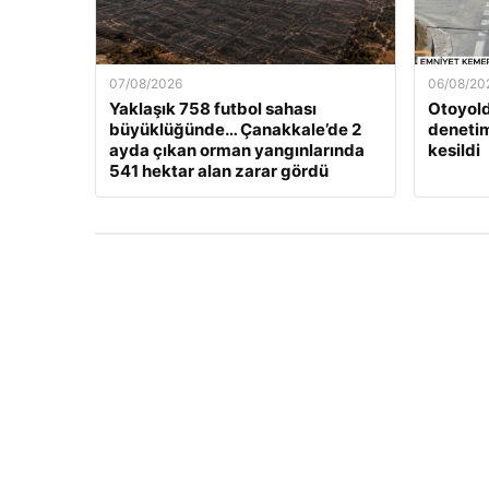
07/08/2026
06/08/20
Yaklaşık 758 futbol sahası
Otoyold
büyüklüğünde… Çanakkale’de 2
denetim
ayda çıkan orman yangınlarında
kesildi
541 hektar alan zarar gördü