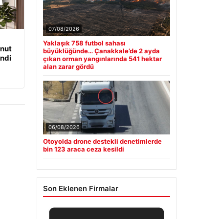
07/08/2026
Yaklaşık 758 futbol sahası
onut
büyüklüğünde… Çanakkale’de 2 ayda
ndi
çıkan orman yangınlarında 541 hektar
alan zarar gördü
06/08/2026
Otoyolda drone destekli denetimlerde
bin 123 araca ceza kesildi
Son Eklenen Firmalar