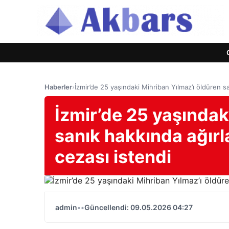
Haberler
›
İzmir’de 25 yaşındaki Mihriban Yılmaz’ı öldüren s
İzmir’de 25 yaşındak
sanık hakkında ağırl
cezası istendi
admin
•
•
Güncellendi: 09.05.2026 04:27