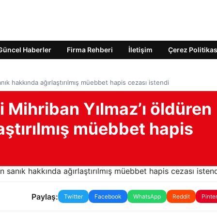
Güncel Haberler
Firma Rehberi
İletişim
Çerez Politikas
anık hakkında ağırlaştırılmış müebbet hapis cezası istendi
i Mihriban Yılmaz’ı öldüren
aştırılmış müebbet hapis
Paylaş:
Twitter
Facebook
WhatsApp
Reddit
Pinte