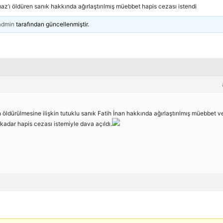
az’ı öldüren sanık hakkında ağırlaştırılmış müebbet hapis cezası istendi
admin
tarafından güncellenmiştir.
n öldürülmesine ilişkin tutuklu sanık Fatih İnan hakkında ağırlaştırılmış müebbet v
a kadar hapis cezası istemiyle dava açıldı.