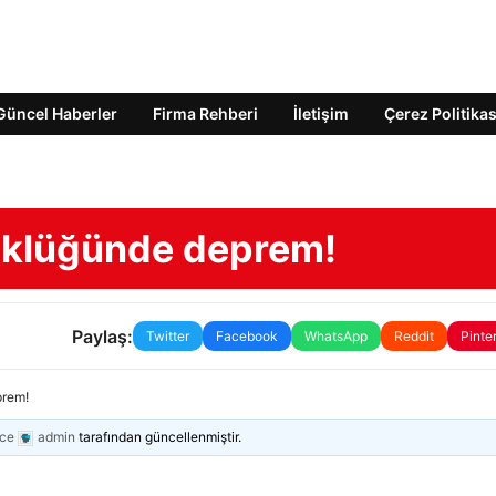
Güncel Haberler
Firma Rehberi
İletişim
Çerez Politikas
üklüğünde deprem!
Paylaş:
Twitter
Facebook
WhatsApp
Reddit
Pinte
prem!
nce
admin
tarafından güncellenmiştir.