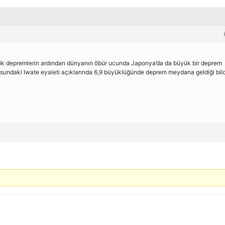
lik depremlerin ardından dünyanın öbür ucunda Japonya’da da büyük bir deprem
ndaki Iwate eyaleti açıklarında 6,9 büyüklüğünde deprem meydana geldiği bildir