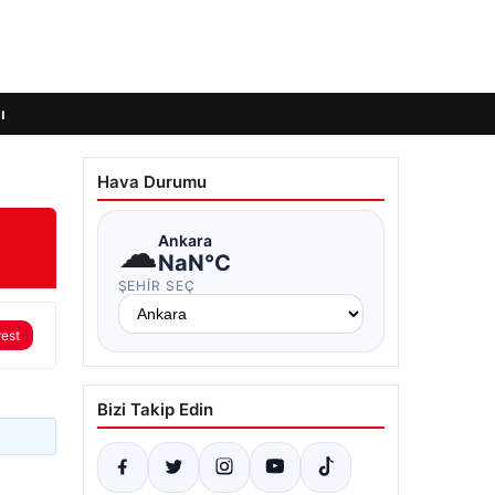
ı
Hava Durumu
☁
Ankara
NaN°C
ŞEHIR SEÇ
rest
Bizi Takip Edin