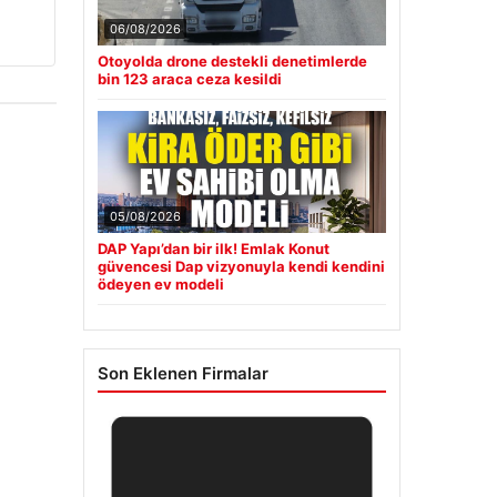
06/08/2026
Otoyolda drone destekli denetimlerde
bin 123 araca ceza kesildi
05/08/2026
DAP Yapı’dan bir ilk! Emlak Konut
güvencesi Dap vizyonuyla kendi kendini
ödeyen ev modeli
Son Eklenen Firmalar