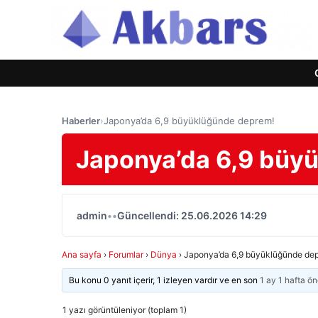
Haberler
›
Japonya’da 6,9 büyüklüğünde deprem!
Japonya’da 6,9 büy
admin
•
•
Güncellendi: 25.06.2026 14:29
Ana sayfa
›
Forumlar
›
Dünya
›
Japonya’da 6,9 büyüklüğünde de
Bu konu 0 yanıt içerir, 1 izleyen vardır ve en son
1 ay 1 hafta ö
1 yazı görüntüleniyor (toplam 1)