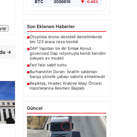
BTC
3066616
▼ -0.46%
Son Eklenen Haberler
 yap
Otoyolda drone destekli denetimlerde
■
bin 123 araca ceza kesildi
DAP Yapı’dan bir ilk! Emlak Konut
■
rdu →
güvencesi Dap vizyonuyla kendi kendini
ödeyen ev modeli
Fed faizi sabit tuttu
■
Burhanettin Duran: İsrail’in saldırıları
■
barışa yönelik çabayı sabote etmektedir
Beşiktaş, Hradec Kralove Maçı Öncesi
■
Hazırlıklarına Resmen Başladı
Güncel