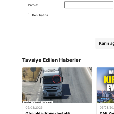
Parola:
Beni hatırla
Karın a
Tavsiye Edilen Haberler
06/08/2026
05/08/20
Otoyolda drone destekli
DAP Yap