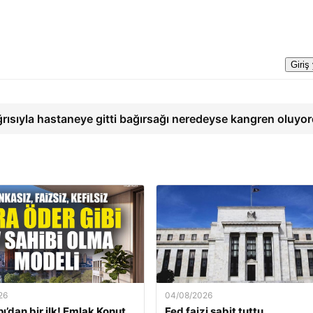
Giriş
ğrısıyla hastaneye gitti bağırsağı neredeyse kangren oluyo
26
04/08/2026
ı’dan bir ilk! Emlak Konut
Fed faizi sabit tuttu