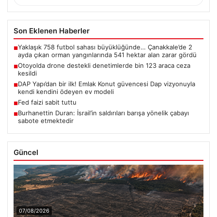
Son Eklenen Haberler
Yaklaşık 758 futbol sahası büyüklüğünde… Çanakkale’de 2
■
ayda çıkan orman yangınlarında 541 hektar alan zarar gördü
Otoyolda drone destekli denetimlerde bin 123 araca ceza
■
kesildi
DAP Yapı’dan bir ilk! Emlak Konut güvencesi Dap vizyonuyla
■
kendi kendini ödeyen ev modeli
Fed faizi sabit tuttu
■
Burhanettin Duran: İsrail’in saldırıları barışa yönelik çabayı
■
sabote etmektedir
Güncel
07/08/2026