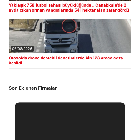
Yaklaşık 758 futbol sahası büyüklüğünde… Çanakkale’de 2
ayda çıkan orman yangınlarında 541 hektar alan zarar gördü
06/08/2026
Otoyolda drone destekli denetimlerde bin 123 araca ceza
kesildi
Son Eklenen Firmalar