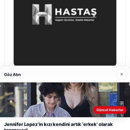
×
Göz Atın
Enes Kaplan Avukatlık Bürosu
28/04/2026
Web sitemizi nasıl kullandığınızı daha iyi anlayabilmek,
Güncel Haberler
deneyiminizi kişiselleştirmek ve geliştirmek amacıyla çerezler
kullanıyoruz.
Çerez Politikamız
Jennifer Lopez’in kızı kendini artık ‘erkek’ olarak