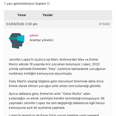
1 yazı görüntüleniyor (toplam 1)
Yazar
Yazılar
03/06/2026: 2:30 pm
#15668
admin
Anahtar yönetici
Jennifer Lopez’in üçüncü eşi Marc Anthony’den Max ve Emme
Muniz adında 18 yaşında ikiz çocukları bulunuyor. Lopez, 2022
yılında sahnede Emme’den “they” zamiriyle bahsederek çocuğunun
nonbinary kimliğini kamuoyuna duyurmuştu.
Daily Mail’in ulaştığı bilgilere göre mezuniyet töreninde daha önce
Emme olarak bilinen çocuğun artık erkek ismi kullandığı görüldü.
Ayrıca iddialara göre, Emme’nin artık “Oskar Muñiz” adını
kullandığını ve erkek zamiriyle kendini tanımladığı konuşuluyor. 56
yaşındaki Jennifer Lopez ise isim değişikliği iddialarıyla ilgili henüz
kamuoyuna açık bir açıklama yapmadı.
Lopez’in temsilcisi de Page Six’in yorum talebine yanıt vermedi.