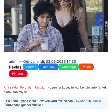
admin
•
•
Güncellendi: 03.06.2026 14:30
Paylaş:
Twitter
Facebook
WhatsApp
Reddit
Pinterest
Ana sayfa
›
Forumlar
›
Magazin
›
Jennifer Lopez’in kızı kendini artık ‘erkek’
olarak tanımıyor!
Bu konu 0 yanıt içerir, 1 izleyen vardır ve en son
2 ay önce
admin
tarafından güncellenmiştir.