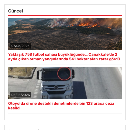
Güncel
07/08/2026
Yaklaşık 758 futbol sahası büyüklüğünde… Çanakkale’de 2
ayda çıkan orman yangınlarında 541 hektar alan zarar gördü
06/08/2026
Otoyolda drone destekli denetimlerde bin 123 araca ceza
kesildi