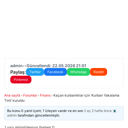
admin
•
•
Güncellendi: 22.05.2026 21:01
Paylaş:
Twitter
Facebook
WhatsApp
Reddit
Pinterest
Ana sayfa
›
Forumlar
›
Finans
›
Kaçan kurbanlıklar için ‘Kurban Yakalama
Timi’ kuruldu
Bu konu 0 yanıt içerir, 1 izleyen vardır ve en son
2 ay 2 hafta önce
admin
tarafından güncellenmiştir.
1 yazı görüntüleniyor (toplam 1)