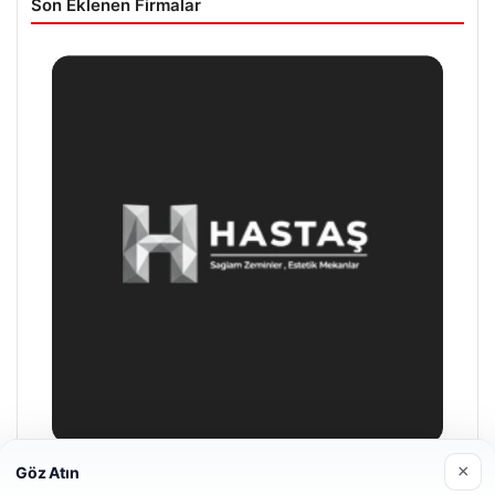
Son Eklenen Firmalar
×
Göz Atın
Enes Kaplan Avukatlık Bürosu