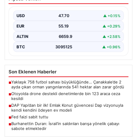
bin 123 araca ceza kesildi
Gaziantep’te Temmuz ayı boyunca jandarma ekiplerinin
sürdürdüğü drone destekli otoyol denetimlerinde
USD
47.70
▲ +0.15%
yoğun bir kontrol…
EUR
55.19
▲ +0.29%
ALTIN
6659.9
▲ +2.58%
BTC
3095125
▲ +0.96%
Son Eklenen Haberler
Yaklaşık 758 futbol sahası büyüklüğünde… Çanakkale’de 2
■
ayda çıkan orman yangınlarında 541 hektar alan zarar gördü
Otoyolda drone destekli denetimlerde bin 123 araca ceza
■
kesildi
DAP Yapı’dan bir ilk! Emlak Konut güvencesi Dap vizyonuyla
■
kendi kendini ödeyen ev modeli
Fed faizi sabit tuttu
■
Burhanettin Duran: İsrail’in saldırıları barışa yönelik çabayı
■
sabote etmektedir