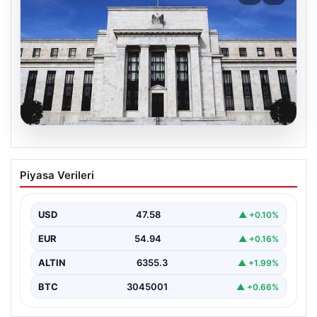
04.08.2026
Fed faizi sabit tuttu
Piyasa Verileri
USD
47.58
▲ +0.10%
EUR
54.94
▲ +0.16%
ALTIN
6355.3
▲ +1.99%
BTC
3045001
▲ +0.66%