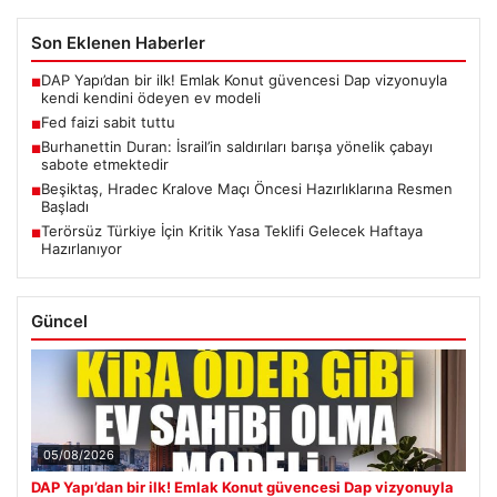
Son Eklenen Haberler
DAP Yapı’dan bir ilk! Emlak Konut güvencesi Dap vizyonuyla
■
kendi kendini ödeyen ev modeli
Fed faizi sabit tuttu
■
Burhanettin Duran: İsrail’in saldırıları barışa yönelik çabayı
■
sabote etmektedir
Beşiktaş, Hradec Kralove Maçı Öncesi Hazırlıklarına Resmen
■
Başladı
Terörsüz Türkiye İçin Kritik Yasa Teklifi Gelecek Haftaya
■
Hazırlanıyor
Güncel
05/08/2026
DAP Yapı’dan bir ilk! Emlak Konut güvencesi Dap vizyonuyla