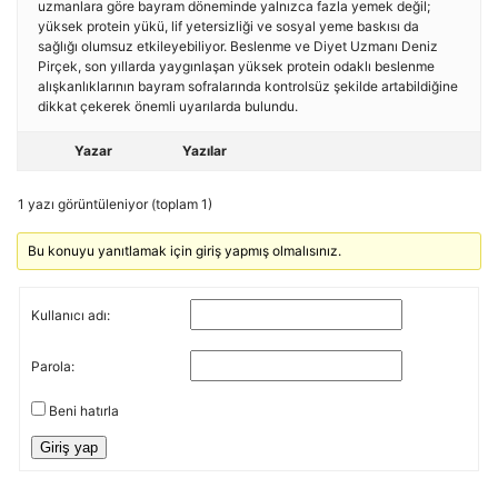
uzmanlara göre bayram döneminde yalnızca fazla yemek değil;
yüksek protein yükü, lif yetersizliği ve sosyal yeme baskısı da
sağlığı olumsuz etkileyebiliyor. Beslenme ve Diyet Uzmanı Deniz
Pirçek, son yıllarda yaygınlaşan yüksek protein odaklı beslenme
alışkanlıklarının bayram sofralarında kontrolsüz şekilde artabildiğine
dikkat çekerek önemli uyarılarda bulundu.
Yazar
Yazılar
1 yazı görüntüleniyor (toplam 1)
Bu konuyu yanıtlamak için giriş yapmış olmalısınız.
Kullanıcı adı:
Parola:
Beni hatırla
Giriş yap