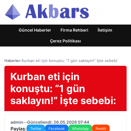
Güncel Haberler
Firma Rehberi
İletişim
Çerez Politikası
Haberler
›
Kurban eti için konuştu: “1 gün saklayın!” İşte sebebi:
Kurban eti için
konuştu: “1 gün
saklayın!” İşte sebebi:
admin
•
•
Güncellendi: 26.05.2026 07:44
Paylaş:
Twitter
Facebook
WhatsApp
Reddit