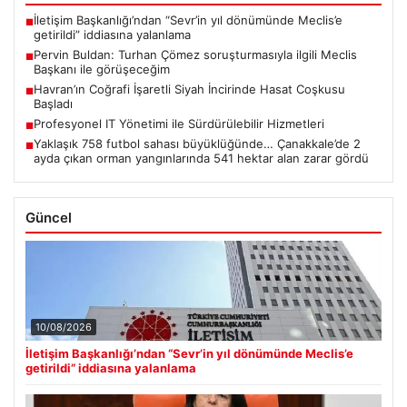
İletişim Başkanlığı’ndan “Sevr’in yıl dönümünde Meclis’e
■
getirildi” iddiasına yalanlama
Pervin Buldan: Turhan Çömez soruşturmasıyla ilgili Meclis
■
Başkanı ile görüşeceğim
Havran’ın Coğrafi İşaretli Siyah İncirinde Hasat Coşkusu
■
Başladı
Profesyonel IT Yönetimi ile Sürdürülebilir Hizmetleri
■
Yaklaşık 758 futbol sahası büyüklüğünde… Çanakkale’de 2
■
ayda çıkan orman yangınlarında 541 hektar alan zarar gördü
Güncel
10/08/2026
İletişim Başkanlığı’ndan “Sevr’in yıl dönümünde Meclis’e
getirildi” iddiasına yalanlama