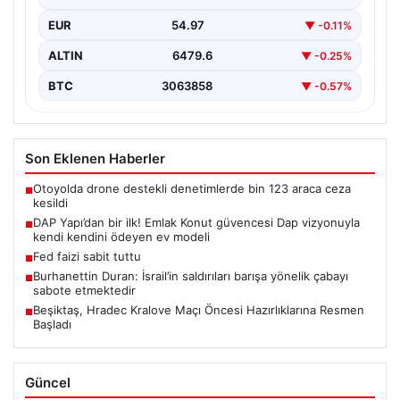
EUR
54.97
▼ -0.11%
ALTIN
6479.6
▼ -0.25%
BTC
3063858
▼ -0.57%
Son Eklenen Haberler
Otoyolda drone destekli denetimlerde bin 123 araca ceza
■
kesildi
DAP Yapı’dan bir ilk! Emlak Konut güvencesi Dap vizyonuyla
■
kendi kendini ödeyen ev modeli
Fed faizi sabit tuttu
■
Burhanettin Duran: İsrail’in saldırıları barışa yönelik çabayı
■
sabote etmektedir
Beşiktaş, Hradec Kralove Maçı Öncesi Hazırlıklarına Resmen
■
Başladı
Güncel