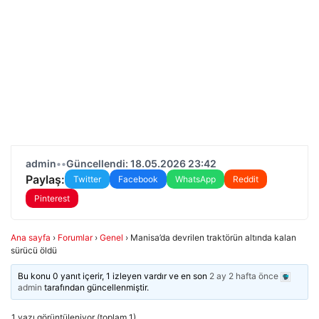
admin
•
•
Güncellendi: 18.05.2026 23:42
Paylaş:
Twitter
Facebook
WhatsApp
Reddit
Pinterest
Ana sayfa
›
Forumlar
›
Genel
›
Manisa’da devrilen traktörün altında kalan
sürücü öldü
Bu konu 0 yanıt içerir, 1 izleyen vardır ve en son
2 ay 2 hafta önce
admin
tarafından güncellenmiştir.
1 yazı görüntüleniyor (toplam 1)