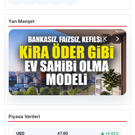
Yan Manşet
05.08.2026
DAP Yapı’dan bir ilk! Emlak Konut
Piyasa Verileri
güvencesi Dap vizyonuyla kendi
kendini ödeyen ev modeli
USD
47.60
▲ +0.05%