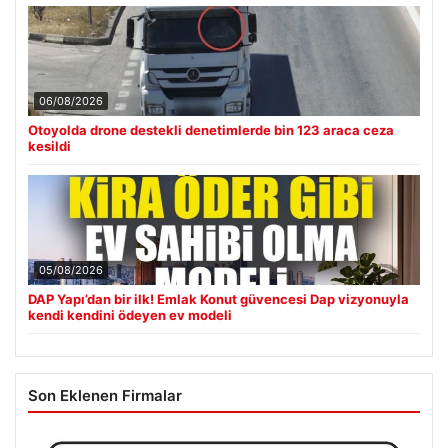
06/08/2026
Otoyolda drone destekli denetimlerde bin 123 araca ceza
kesildi
05/08/2026
DAP Yapı’dan bir ilk! Emlak Konut güvencesi Dap vizyonuyla
kendi kendini ödeyen ev modeli
Son Eklenen Firmalar