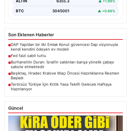
ALTIN
6355.3
▲ +1.99%
BTC
3045001
▲ +0.66%
Son Eklenen Haberler
DAP Yapı’dan bir ilk! Emlak Konut güvencesi Dap vizyonuyla
■
kendi kendini ödeyen ev modeli
Fed faizi sabit tuttu
■
Burhanettin Duran: İsrail’in saldırıları barışa yönelik çabayı
■
sabote etmektedir
Beşiktaş, Hradec Kralove Maçı Öncesi Hazırlıklarına Resmen
■
Başladı
Terörsüz Türkiye İçin Kritik Yasa Teklifi Gelecek Haftaya
■
Hazırlanıyor
Güncel