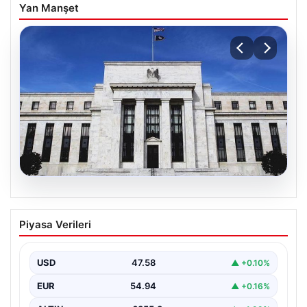
Yan Manşet
04.08.2026
Fed faizi sabit tuttu
Piyasa Verileri
USD
47.58
▲ +0.10%
EUR
54.94
▲ +0.16%