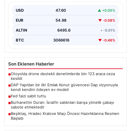
kendini ödeyen ev modeli
USD
47.60
▲ +0.05%
EUR
54.98
▼ -0.08%
ALTIN
6495.6
• -0.01%
BTC
3066616
▼ -0.46%
Son Eklenen Haberler
Otoyolda drone destekli denetimlerde bin 123 araca ceza
■
kesildi
DAP Yapı’dan bir ilk! Emlak Konut güvencesi Dap vizyonuyla
■
kendi kendini ödeyen ev modeli
Fed faizi sabit tuttu
■
Burhanettin Duran: İsrail’in saldırıları barışa yönelik çabayı
■
sabote etmektedir
Beşiktaş, Hradec Kralove Maçı Öncesi Hazırlıklarına Resmen
■
Başladı