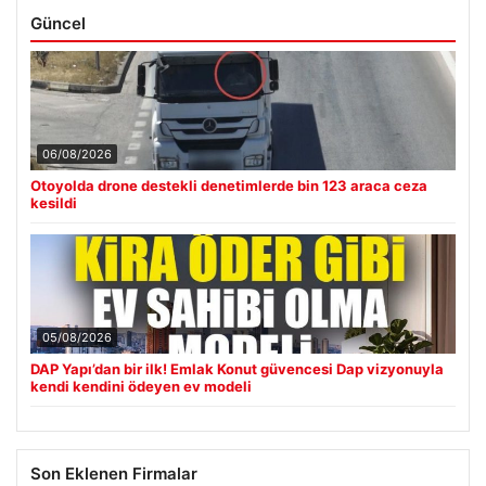
Güncel
06/08/2026
Otoyolda drone destekli denetimlerde bin 123 araca ceza
kesildi
05/08/2026
DAP Yapı’dan bir ilk! Emlak Konut güvencesi Dap vizyonuyla
kendi kendini ödeyen ev modeli
Son Eklenen Firmalar