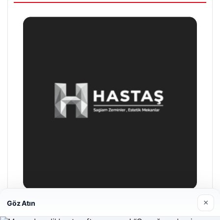
×
Göz Atın
Enes Kaplan Avukatlık Bürosu