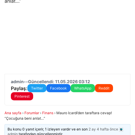
admin
•
•
Güncellendi: 11.05.2026 03:12
Paylaş:
Twitter
Facebook
WhatsApp
Reddit
Pinterest
Ana sayfa
›
Forumlar
›
Finans
›
Mauro Icardi’den taraftara cevap!
“Çocuğuna beni anlat…”
Bu konu 0 yanıt içerir, 1 izleyen vardır ve en son
2 ay 4 hafta önce
admin
tarafından güncellenmiştir.