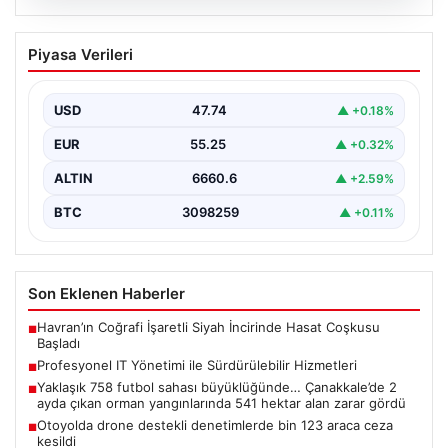
08.08.2026
Profesyonel IT Yönetimi ile
Piyasa Verileri
Sürdürülebilir Hizmetleri
Günümüzde değişen dijitalleşme ile kurumlar donanım
parklarını sürekli periyotlarla yenilemektedir. Bu
USD
47.74
▲ +0.18%
güncelleme operasyonlarında kenara…
EUR
55.25
▲ +0.32%
ALTIN
6660.6
▲ +2.59%
BTC
3098259
▲ +0.11%
Son Eklenen Haberler
Havran’ın Coğrafi İşaretli Siyah İncirinde Hasat Coşkusu
■
Başladı
Profesyonel IT Yönetimi ile Sürdürülebilir Hizmetleri
■
Yaklaşık 758 futbol sahası büyüklüğünde… Çanakkale’de 2
■
ayda çıkan orman yangınlarında 541 hektar alan zarar gördü
Otoyolda drone destekli denetimlerde bin 123 araca ceza
■
kesildi