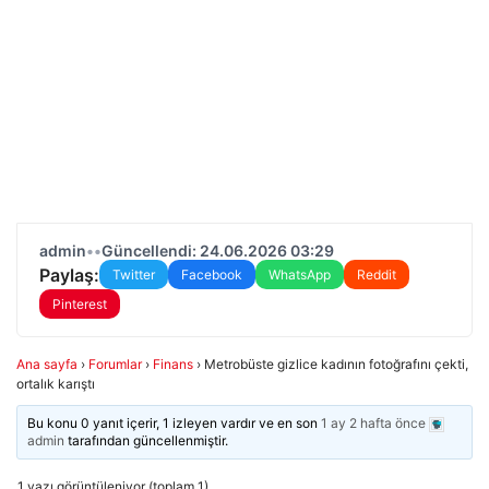
admin
•
•
Güncellendi: 24.06.2026 03:29
Paylaş:
Twitter
Facebook
WhatsApp
Reddit
Pinterest
Ana sayfa
›
Forumlar
›
Finans
›
Metrobüste gizlice kadının fotoğrafını çekti,
ortalık karıştı
Bu konu 0 yanıt içerir, 1 izleyen vardır ve en son
1 ay 2 hafta önce
admin
tarafından güncellenmiştir.
1 yazı görüntüleniyor (toplam 1)