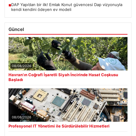
DAP Yapı’dan bir ilk! Emlak Konut güvencesi Dap vizyonuyla
■
kendi kendini ödeyen ev modeli
Güncel
08/08/2026
Havran’ın Coğrafi İşaretli Siyah İncirinde Hasat Coşkusu
Başladı
08/08/2026
Profesyonel IT Yönetimi ile Sürdürülebilir Hizmetleri