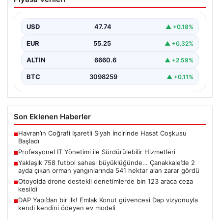
Sürdürülebilir Hizmetleri
Günümüzde değişen dijitalleşme ile kurumlar donanım
parklarını sürekli periyotlarla yenilemektedir. Bu
USD
47.74
▲ +0.18%
güncelleme operasyonlarında kenara…
EUR
55.25
▲ +0.32%
ALTIN
6660.6
▲ +2.59%
BTC
3098259
▲ +0.11%
Son Eklenen Haberler
Havran’ın Coğrafi İşaretli Siyah İncirinde Hasat Coşkusu
■
Başladı
Profesyonel IT Yönetimi ile Sürdürülebilir Hizmetleri
■
Yaklaşık 758 futbol sahası büyüklüğünde… Çanakkale’de 2
■
ayda çıkan orman yangınlarında 541 hektar alan zarar gördü
Otoyolda drone destekli denetimlerde bin 123 araca ceza
■
kesildi
DAP Yapı’dan bir ilk! Emlak Konut güvencesi Dap vizyonuyla
■
kendi kendini ödeyen ev modeli