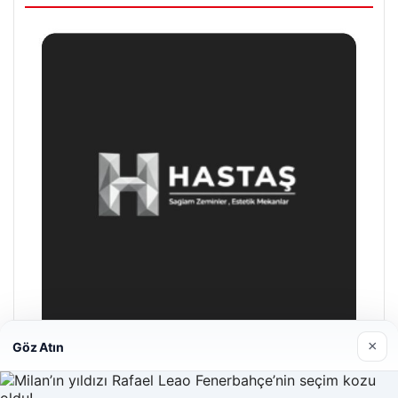
×
Göz Atın
Enes Kaplan Avukatlık Bürosu