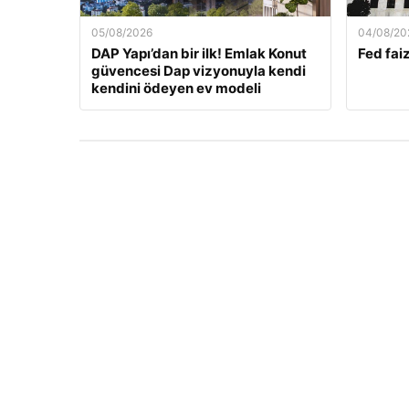
05/08/2026
04/08/20
DAP Yapı’dan bir ilk! Emlak Konut
Fed faiz
güvencesi Dap vizyonuyla kendi
kendini ödeyen ev modeli