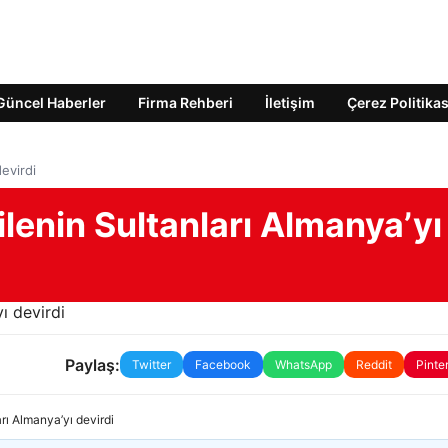
Güncel Haberler
Firma Rehberi
İletişim
Çerez Politikas
evirdi
ilenin Sultanları Almanya’yı
Paylaş:
Twitter
Facebook
WhatsApp
Reddit
Pinte
arı Almanya’yı devirdi