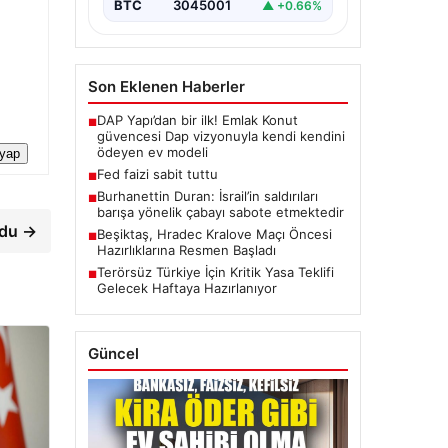
BTC
3045001
▲ +0.66%
Son Eklenen Haberler
DAP Yapı’dan bir ilk! Emlak Konut
■
güvencesi Dap vizyonuyla kendi kendini
ödeyen ev modeli
 yap
Fed faizi sabit tuttu
■
Burhanettin Duran: İsrail’in saldırıları
■
barışa yönelik çabayı sabote etmektedir
rdu →
Beşiktaş, Hradec Kralove Maçı Öncesi
■
Hazırlıklarına Resmen Başladı
Terörsüz Türkiye İçin Kritik Yasa Teklifi
■
Gelecek Haftaya Hazırlanıyor
Güncel