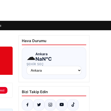
ı
Hava Durumu
☁
Ankara
NaN°C
ŞEHIR SEÇ
rest
Bizi Takip Edin