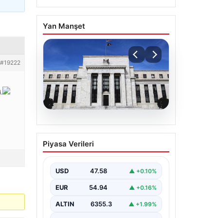
Yan Manşet
#19222
.
04.08.2026
Fed faizi sabit tuttu
Piyasa Verileri
USD
47.58
▲ +0.10%
EUR
54.94
▲ +0.16%
ALTIN
6355.3
▲ +1.99%