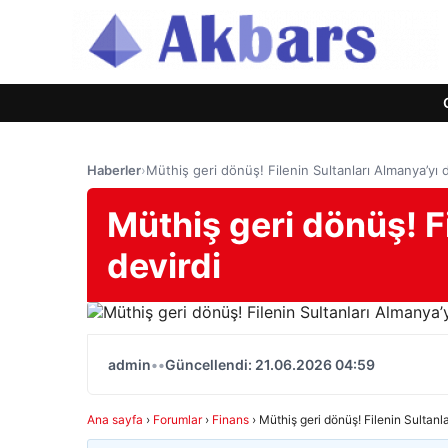
Haberler
›
Müthiş geri dönüş! Filenin Sultanları Almanya’yı d
Müthiş geri dönüş! F
devirdi
admin
•
•
Güncellendi: 21.06.2026 04:59
Ana sayfa
›
Forumlar
›
Finans
›
Müthiş geri dönüş! Filenin Sultanl