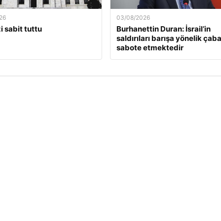
26
03/08/2026
i sabit tuttu
Burhanettin Duran: İsrail’in
saldırıları barışa yönelik çaba
sabote etmektedir