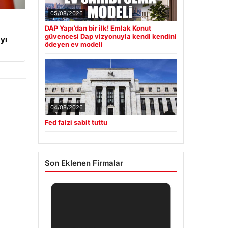
05/08/2026
DAP Yapı’dan bir ilk! Emlak Konut
güvencesi Dap vizyonuyla kendi kendini
yı
ödeyen ev modeli
04/08/2026
Fed faizi sabit tuttu
Son Eklenen Firmalar