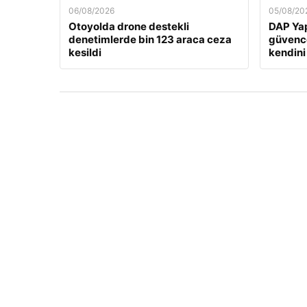
06/08/2026
05/08/20
Otoyolda drone destekli
DAP Yap
denetimlerde bin 123 araca ceza
güvence
kesildi
kendini