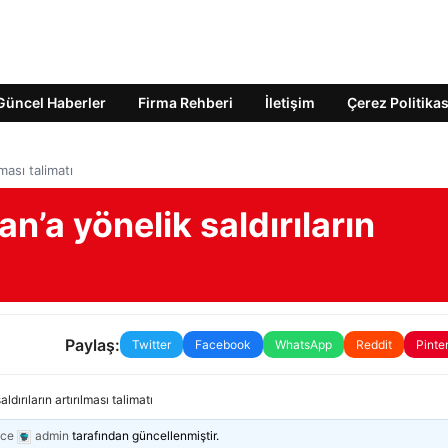
Güncel Haberler
Firma Rehberi
İletişim
Çerez Politikas
ması talimatı
’a yönelik saldırıların
Paylaş:
Twitter
Facebook
WhatsApp
Reddit
Pinte
ırıların artırılması talimatı
nce
admin
tarafından güncellenmiştir.