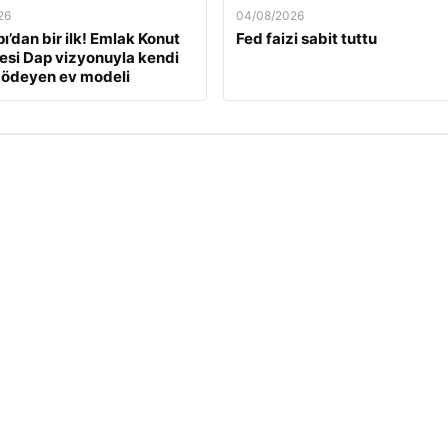
26
04/08/2026
ı’dan bir ilk! Emlak Konut
Fed faizi sabit tuttu
si Dap vizyonuyla kendi
 ödeyen ev modeli