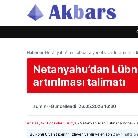
Haberler
›
Netanyahu’dan Lübnan’a yönelik saldırıların artırıl
Netanyahu’dan Lübnan
artırılması talimatı
admin
•
•
Güncellendi: 26.05.2026 16:30
Ana sayfa
›
Forumlar
›
Dünya
›
Netanyahu’dan Lübnan’a yönelik sald
Bu konu 0 yanıt içerir, 1 izleyen vardır ve en son
2 ay 1 hafta ö