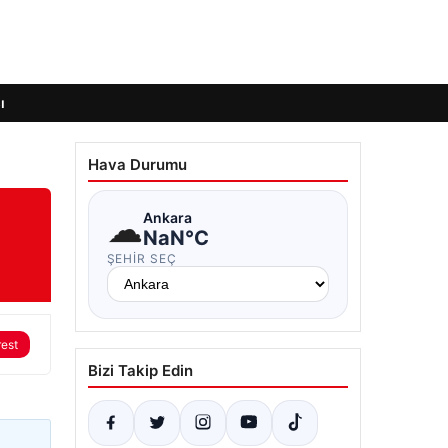
ı
Hava Durumu
☁
Ankara
NaN°C
ŞEHIR SEÇ
rest
Bizi Takip Edin