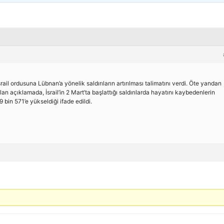
il ordusuna Lübnan’a yönelik saldırıların artırılması talimatını verdi. Öte yandan
n açıklamada, İsrail’in 2 Mart’ta başlattığı saldırılarda hayatını kaybedenlerin
 9 bin 571’e yükseldiği ifade edildi.