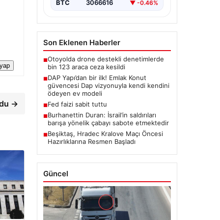
BTC
3066616
▼ -0.46%
Son Eklenen Haberler
Otoyolda drone destekli denetimlerde
■
 yap
bin 123 araca ceza kesildi
DAP Yapı’dan bir ilk! Emlak Konut
■
güvencesi Dap vizyonuyla kendi kendini
ödeyen ev modeli
rdu →
Fed faizi sabit tuttu
■
Burhanettin Duran: İsrail’in saldırıları
■
barışa yönelik çabayı sabote etmektedir
Beşiktaş, Hradec Kralove Maçı Öncesi
■
Hazırlıklarına Resmen Başladı
Güncel